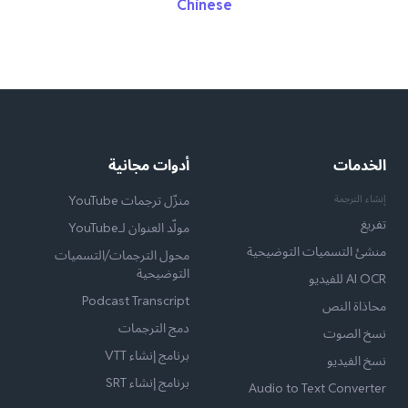
Chinese
الخدمات
أدوات مجانية
إنشاء الترجمة
منزّل ترجمات YouTube
تفريغ
مولّد العنوان لـYouTube
منشئ التسميات التوضيحية
محول الترجمات/التسميات
التوضيحية
AI OCR للفيديو
Podcast Transcript
محاذاة النص
دمج الترجمات
نسخ الصوت
برنامج إنشاء VTT
نسخ الفيديو
برنامج إنشاء SRT
Audio to Text Converter