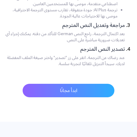
اصطناعي متقدمة، موصى بها للمستخدمين العامين.
ترجمة AI Plus: جودة متفوقة، تقارب مستوى الترجمة الاحترافية،
موصى بها للاحتياجات عالية الجودة.
مراجعة وتعديل النص المترجم
بعد اكتمال الترجمة، راجع النص German للتأكد من دقته. يمكنك إجراء أي
تعديلات ضرورية مباشرةً على النص.
تصدير النص المترجم
عند رضاك عن الترجمة، انقر على زر "تصدير" واختر صيغة الملف المفضلة
لديك. سيبدأ التنزيل تلقائيًا لتجربة سلسة.
ابدأ مجانًا