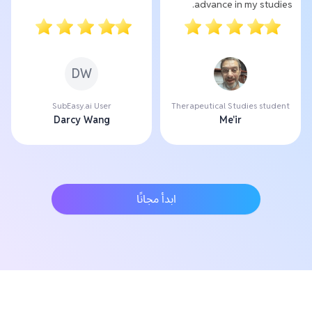
advance in my studies.
DW
SubEasy.ai User
Therapeutical Studies student
Darcy Wang
Me'ir
ابدأ مجانًا