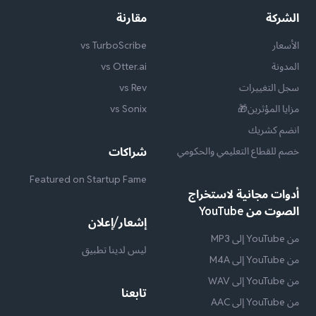
الشركة
مقارنة
الأسعار
vs TurboScribe
المدونة
vs Otter.ai
سجل التغييرات
vs Rev
مزايا المؤثرين🎁
vs Sonix
انضم كشريك
خصم للقطاع التعليمي والحكومي
شراكات
Featured on Startup Fame
أدوات مجانية لاستخراج
الصوت من YouTube
إشعار/إعلان
من YouTube إلى MP3
ليس لدينا تطبيق
من YouTube إلى M4A
من YouTube إلى WAV
تابعنا
من YouTube إلى AAC