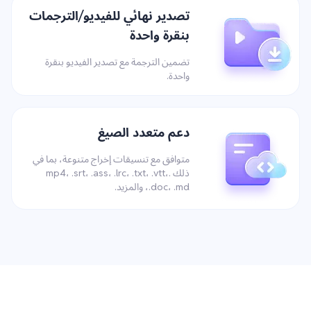
تصدير نهائي للفيديو/الترجمات
بنقرة واحدة
تضمين الترجمة مع تصدير الفيديو بنقرة
واحدة.
دعم متعدد الصيغ
متوافق مع تنسيقات إخراج متنوعة، بما في
ذلك .mp4، .srt، .ass، .lrc، .txt، .vtt،
.doc، .md، والمزيد.