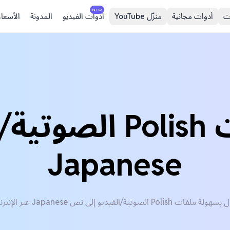
NEW
ت
أدوات مجانية
منزّل YouTube
أدوات الفيديو
المدونة
الأسعار
ترجم ملفات Polish 
Japanese
لة ملفات Polish الصوتية/الفيديو إلى نص Japanese عبر الإنترنت