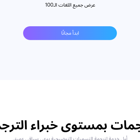
عرض جميع اللغات الـ100
ابدأ مجانًا
مات بمستوى خبراء الترج
أول خدمة لترجمة التسميات التوضيحية بوعي سياقي عميق