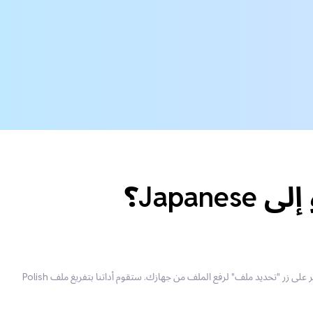
حضّر ملف Polish الصوتي/الفيديو الخاص بك للترجمة. انقر على زر "تحديد ملف" لرفع الملف من جهازك. ستقوم أداتنا بتفريغ ملف Polish