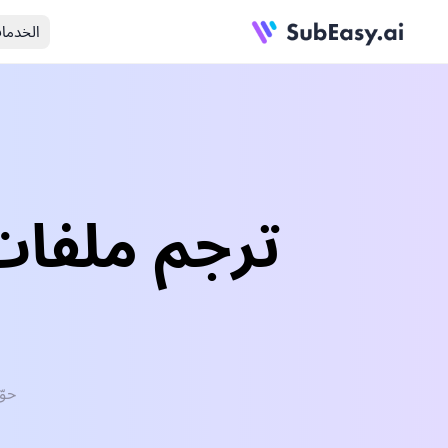
الخدما
حوّل بسهو