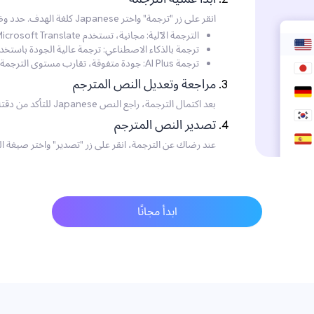
انقر على زر "ترجمة" واختر Japanese كلغة الهدف. حدد وضع الترجمة الذي تفضله:
الترجمة الآلية: مجانية، تستخدم Microsoft Translate، لكن بجودة أقل.
ترجمة بالذكاء الاصطناعي: ترجمة عالية الجودة باستخ
ترجمة AI Plus: جودة متفوقة، تقارب مستوى الترجمة الاحترافية، موصى بها للاحتياجات عالية الجودة.
مراجعة وتعديل النص المترجم
بعد اكتمال الترجمة، راجع النص Japanese للتأكد من دقته. يمكنك إجراء أي تعديلات ضرورية مباشرةً على النص.
تصدير النص المترجم
عند رضاك عن الترجمة، انقر على زر "تصدير" واختر صيغة الم
ابدأ مجانًا