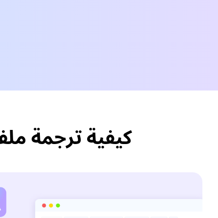
كيفية ترجمة ملفات Polish الصوتية/الفيديو إلى