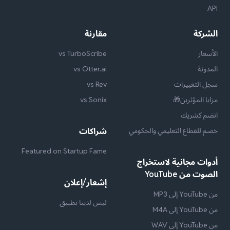
API
الشركة
مقارنة
الأسعار
vs TurboScribe
المدونة
vs Otter.ai
سجل التغييرات
vs Rev
مزايا المؤثرين🎁
vs Sonix
انضم كشريك
خصم للقطاع التعليمي والحكومي
شراكات
Featured on Startup Fame
أدوات مجانية لاستخراج
الصوت من YouTube
إشعار/إعلان
من YouTube إلى MP3
ليس لدينا تطبيق
من YouTube إلى M4A
من YouTube إلى WAV