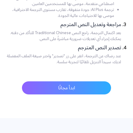
اصطناعي متقدمة، موصى بها للمستخدمين العامين.
ترجمة AI Plus: جودة متفوقة، تقارب مستوى الترجمة الاحترافية،
موصى بها للاحتياجات عالية الجودة.
مراجعة وتعديل النص المترجم
بعد اكتمال الترجمة، راجع النص Traditional Chinese للتأكد من دقته.
يمكنك إجراء أي تعديلات ضرورية مباشرةً على النص.
تصدير النص المترجم
عند رضاك عن الترجمة، انقر على زر "تصدير" واختر صيغة الملف المفضلة
لديك. سيبدأ التنزيل تلقائيًا لتجربة سلسة.
ابدأ مجانًا