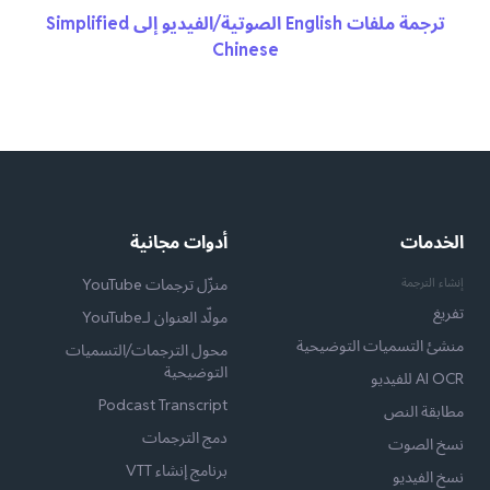
ترجمة ملفات English الصوتية/الفيديو إلى Simplified
Chinese
الخدمات
أدوات مجانية
إنشاء الترجمة
منزّل ترجمات YouTube
تفريغ
مولّد العنوان لـYouTube
منشئ التسميات التوضيحية
محول الترجمات/التسميات
التوضيحية
AI OCR للفيديو
Podcast Transcript
مطابقة النص
دمج الترجمات
نسخ الصوت
برنامج إنشاء VTT
نسخ الفيديو