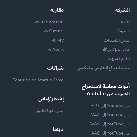
الشركة
مقارنة
الأسعار
vs TurboScribe
المدونة
vs Otter.ai
سجل التغييرات
vs Rev
مزايا المؤثرين🎁
vs Sonix
انضم كشريك
خصم للقطاع التعليمي والحكومي
شراكات
Featured on Startup Fame
أدوات مجانية لاستخراج
الصوت من YouTube
إشعار/إعلان
من YouTube إلى MP3
ليس لدينا تطبيق
من YouTube إلى M4A
من YouTube إلى WAV
تابعنا
من YouTube إلى AAC