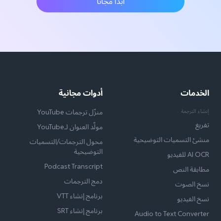
ابدأ مجانًا
الخدمات
أدوات مجانية
إنشاء الترجمة
منزّل ترجمات YouTube
تفريغ
مولّد العنوان لـYouTube
منشئ التسميات التوضيحية
محول الترجمات/التسميات
التوضيحية
AI OCR للفيديو
Podcast Transcript
مطابقة النص
دمج الترجمات
نسخ الصوت
برنامج إنشاء VTT
نسخ الفيديو
برنامج إنشاء SRT
Audio to Text Converter