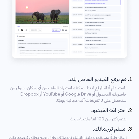
قم برفع الفيديو الخاص بك.
باستخدام أداة الرفع لدينا، يمكنك استيراد الملف من أي مكان، سواء من
حاسوبك المحمول أو Google Drive أو YouTube أو Dropbox.
ستحصل على 3 تفريغات آلية مجانية يوميًا.
اختر لغة الفيديو.
ندعم أكثر من 100 لغة ولهجة ونبرة.
استلم ترجماتك.
انتظر قليلًا وسيقوم مولدنا بإنشاء ترجماتك خلال بضع دقائق (يعتمد ذلك