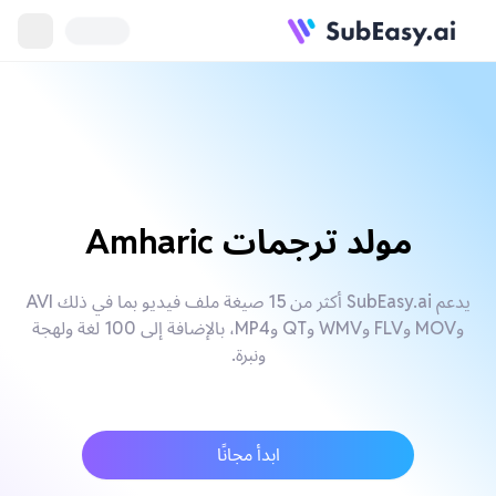
مولد ترجمات Amharic
يدعم SubEasy.ai أكثر من 15 صيغة ملف فيديو بما في ذلك AVI
وMOV وFLV وWMV وQT وMP4، بالإضافة إلى 100 لغة ولهجة
ونبرة.
ابدأ مجانًا