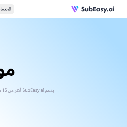
الخدما
مول
يدعم SubEasy.ai أكثر من 15 صيغة ملف فيديو بما في ذلك AVI وMOV وFLV وWMV وQT وMP4، بالإضافة إلى 100 لغة ولهجة ونبرة.