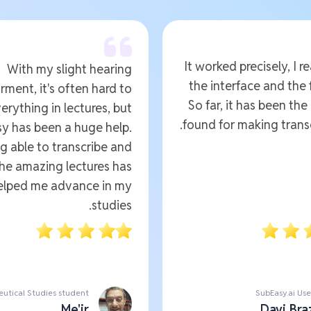
It worked precisely, I re
With my slight hearing
the interface and the 
rment, it's often hard to
So far, it has been the
erything in lectures, but
found for making transc
y has been a huge help.
g able to transcribe and
the amazing lectures has
helped me advance in my
studies.
utical Studies student
SubEasy.ai Use
Me'ir
Davi Bra