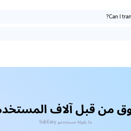
Can I tra
ق من قبل آلاف المستخد
ما يقوله مستخدمو SubEasy