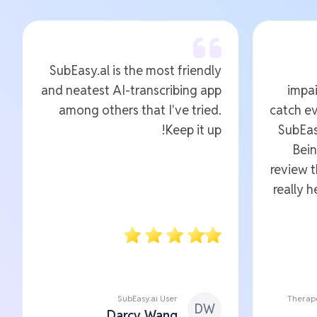
SubEasy.al is the most friendly
and neatest AI-transcribing app
impai
among others that I've tried.
catch ev
Keep it up!
SubEas
Bein
review 
really 
SubEasy.ai User
Therape
DW
Darcy Wang