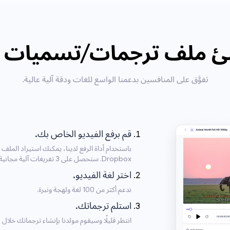
ملف ترجمات/تسميات Bashkir؟
تفوَّق على المنافسين بدعمنا الواسع للغات ودقة آلية عالية.
قم برفع الفيديو الخاص بك.
Dropbox. ستحصل على 3 تفريغات آلية مجانية يوميًا.
اختر لغة الفيديو.
ندعم أكثر من 100 لغة ولهجة ونبرة.
استلم ترجماتك.
انتظر قليلًا وسيقوم مولدنا بإنشاء ترجماتك خلا