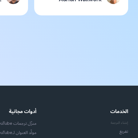
الخدمات
أدوات مجانية
إنشاء الترجمة
منزّل ترجمات YouTube
تفريغ
مولّد العنوان لـYouTube