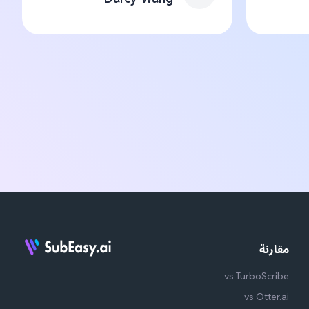
مقارنة
vs TurboScribe
vs Otter.ai