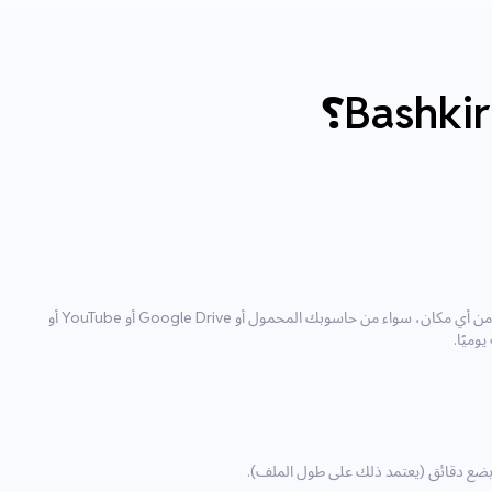
باستخدام أداة الرفع لدينا، يمكنك استيراد الملف من أي مكان، سواء من حاسوبك المحمول أو Google Drive أو YouTube أو
ل بضع دقائق (يعتمد ذلك على طول الملف).