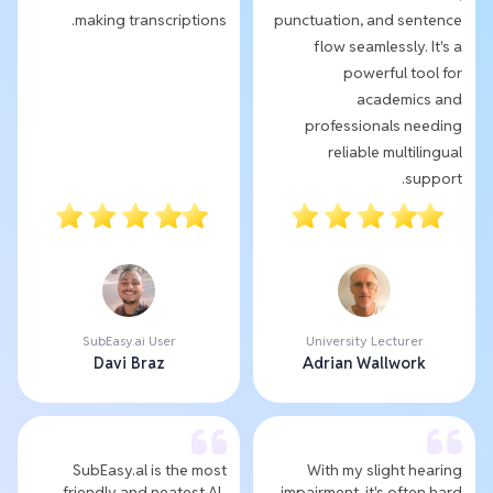
making transcriptions.
punctuation, and sentence
flow seamlessly. It's a
powerful tool for
academics and
professionals needing
reliable multilingual
support.
SubEasy.ai User
University Lecturer
Davi Braz
Adrian Wallwork
SubEasy.al is the most
With my slight hearing
friendly and neatest AI-
impairment, it's often hard