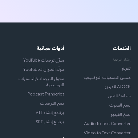
الخدمات
أدوات مجانية
إنشاء الترجمة
منزّل ترجمات YouTube
تفريغ
مولّد العنوان لـYouTube
منشئ التسميات التوضيحية
محول الترجمات/التسميات
التوضيحية
AI OCR للفيديو
Podcast Transcript
مطابقة النص
دمج الترجمات
نسخ الصوت
برنامج إنشاء VTT
نسخ الفيديو
برنامج إنشاء SRT
Audio to Text Converter
Video to Text Converter