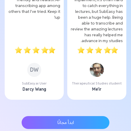
transcribing app among
to catch everything in
others that I've tried. Keep it
lectures, but SubEasy has
up!
been a huge help. Being
able to transcribe and
review the amazing lectures
has really helped me
advance in my studies.
DW
SubEasy.ai User
Therapeutical Studies student
Darcy Wang
Me'ir
ابدأ مجانًا