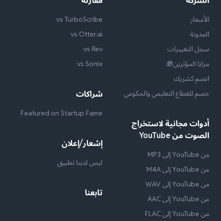
الشركة
مقارنة
الأسعار
vs TurboScribe
المدونة
vs Otter.ai
سجل التغييرات
vs Rev
مزايا المؤثرين🎁
vs Sonix
انضم كشريك
خصم للقطاع التعليمي والحكومي
شراكات
Featured on Startup Fame
أدوات مجانية لاستخراج
الصوت من YouTube
إشعار/إعلان
من YouTube إلى MP3
ليس لدينا تطبيق
من YouTube إلى M4A
من YouTube إلى WAV
تابعنا
من YouTube إلى AAC
من YouTube إلى FLAC