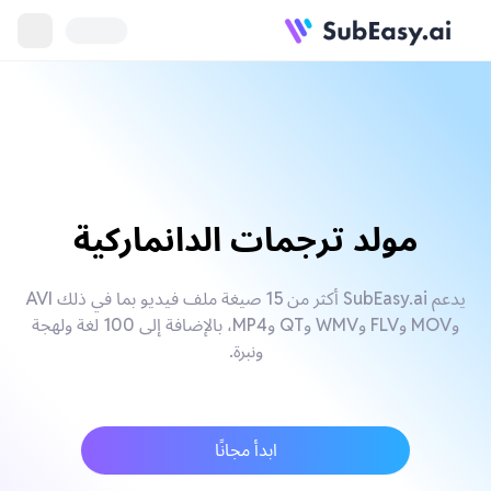
مولد ترجمات الدانماركية
يدعم SubEasy.ai أكثر من 15 صيغة ملف فيديو بما في ذلك AVI
وMOV وFLV وWMV وQT وMP4، بالإضافة إلى 100 لغة ولهجة
ونبرة.
ابدأ مجانًا