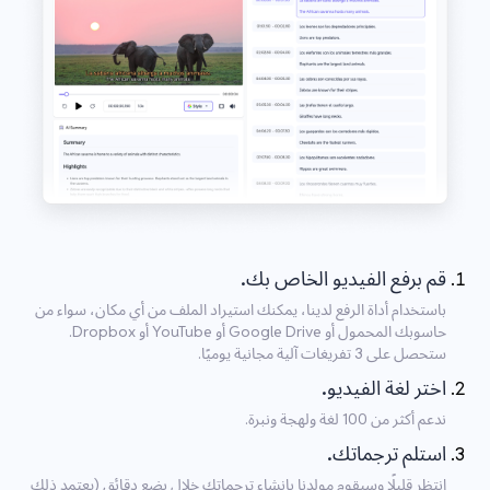
قم برفع الفيديو الخاص بك.
باستخدام أداة الرفع لدينا، يمكنك استيراد الملف من أي مكان، سواء من
حاسوبك المحمول أو Google Drive أو YouTube أو Dropbox.
ستحصل على 3 تفريغات آلية مجانية يوميًا.
اختر لغة الفيديو.
ندعم أكثر من 100 لغة ولهجة ونبرة.
استلم ترجماتك.
انتظر قليلًا وسيقوم مولدنا بإنشاء ترجماتك خلال بضع دقائق (يعتمد ذلك