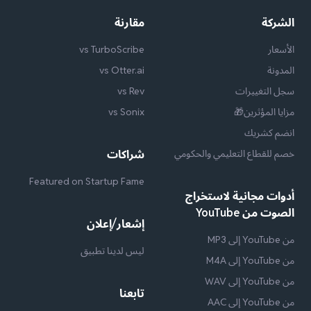
الشركة
مقارنة
الأسعار
vs TurboScribe
المدونة
vs Otter.ai
سجل التغييرات
vs Rev
مزايا المؤثرين🎁
vs Sonix
انضم كشريك
خصم للقطاع التعليمي والحكومي
شراكات
Featured on Startup Fame
أدوات مجانية لاستخراج
الصوت من YouTube
إشعار/إعلان
من YouTube إلى MP3
ليس لدينا تطبيق
من YouTube إلى M4A
من YouTube إلى WAV
تابعنا
من YouTube إلى AAC