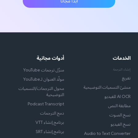
ابدأ مجانًا
الخدمات
أدوات مجانية
إنشاء الترجمة
منزّل ترجمات YouTube
تفريغ
مولّد العنوان لـYouTube
منشئ التسميات التوضيحية
محول الترجمات/التسميات
التوضيحية
AI OCR للفيديو
Podcast Transcript
مطابقة النص
دمج الترجمات
نسخ الصوت
برنامج إنشاء VTT
نسخ الفيديو
برنامج إنشاء SRT
Audio to Text Converter