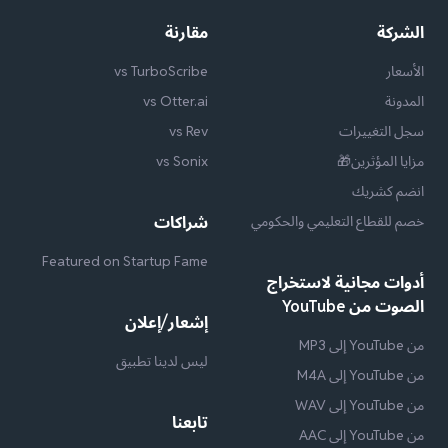
الشركة
مقارنة
الأسعار
vs TurboScribe
المدونة
vs Otter.ai
سجل التغييرات
vs Rev
مزايا المؤثرين🎁
vs Sonix
انضم كشريك
خصم للقطاع التعليمي والحكومي
شراكات
Featured on Startup Fame
أدوات مجانية لاستخراج
الصوت من YouTube
إشعار/إعلان
من YouTube إلى MP3
ليس لدينا تطبيق
من YouTube إلى M4A
من YouTube إلى WAV
تابعنا
من YouTube إلى AAC