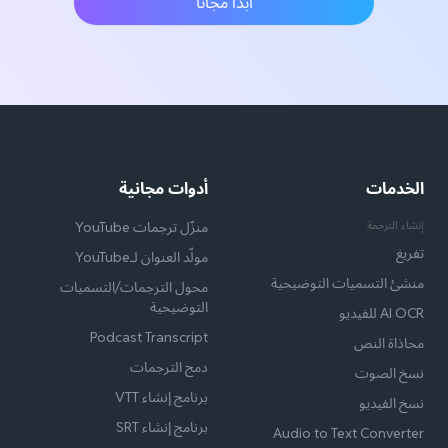
ابدأ مجانًا
الخدمات
أدوات مجانية
إنشاء الترجمة
منزّل ترجمات YouTube
تفريغ
مولّد العنوان لـYouTube
منشئ التسميات التوضيحية
محول الترجمات/التسميات
التوضيحية
AI OCR للفيديو
Podcast Transcript
محاذاة النص
دمج الترجمات
نسخ الصوت
برنامج إنشاء VTT
نسخ الفيديو
برنامج إنشاء SRT
Audio to Text Converter