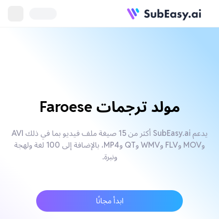
مولد ترجمات Faroese
يدعم SubEasy.ai أكثر من 15 صيغة ملف فيديو بما في ذلك AVI
وMOV وFLV وWMV وQT وMP4، بالإضافة إلى 100 لغة ولهجة
ونبرة.
ابدأ مجانًا