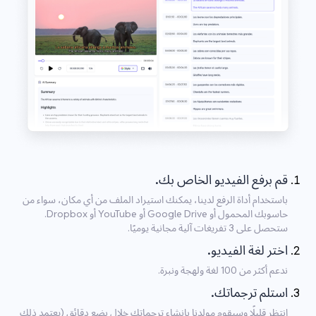
قم برفع الفيديو الخاص بك.
باستخدام أداة الرفع لدينا، يمكنك استيراد الملف من أي مكان، سواء من
حاسوبك المحمول أو Google Drive أو YouTube أو Dropbox.
ستحصل على 3 تفريغات آلية مجانية يوميًا.
اختر لغة الفيديو.
ندعم أكثر من 100 لغة ولهجة ونبرة.
استلم ترجماتك.
انتظر قليلًا وسيقوم مولدنا بإنشاء ترجماتك خلال بضع دقائق (يعتمد ذلك