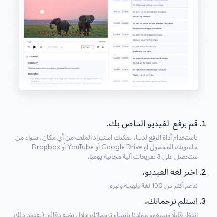
قم برفع الفيديو الخاص بك.
باستخدام أداة الرفع لدينا، يمكنك استيراد الملف من أي مكان، سواء من
حاسوبك المحمول أو Google Drive أو YouTube أو Dropbox.
ستحصل على 3 تفريغات آلية مجانية يوميًا.
اختر لغة الفيديو.
ندعم أكثر من 100 لغة ولهجة ونبرة.
استلم ترجماتك.
انتظر قليلًا وسيقوم مولدنا بإنشاء ترجماتك خلال بضع دقائق (يعتمد ذلك