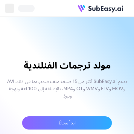
مولد ترجمات الفنلندية
يدعم SubEasy.ai أكثر من 15 صيغة ملف فيديو بما في ذلك AVI
وMOV وFLV وWMV وQT وMP4، بالإضافة إلى 100 لغة ولهجة
ونبرة.
ابدأ مجانًا