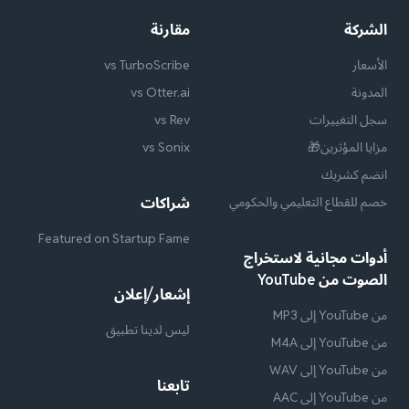
الشركة
مقارنة
الأسعار
vs TurboScribe
المدونة
vs Otter.ai
سجل التغييرات
vs Rev
مزايا المؤثرين🎁
vs Sonix
انضم كشريك
خصم للقطاع التعليمي والحكومي
شراكات
Featured on Startup Fame
أدوات مجانية لاستخراج
الصوت من YouTube
إشعار/إعلان
من YouTube إلى MP3
ليس لدينا تطبيق
من YouTube إلى M4A
من YouTube إلى WAV
تابعنا
من YouTube إلى AAC