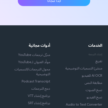
ابدأ مجانًا
الخدمات
أدوات مجانية
إنشاء الترجمة
منزّل ترجمات YouTube
تفريغ
مولّد العنوان لـYouTube
منشئ التسميات التوضيحية
محول الترجمات/التسميات
التوضيحية
AI OCR للفيديو
Podcast Transcript
مطابقة النص
دمج الترجمات
نسخ الصوت
برنامج إنشاء VTT
نسخ الفيديو
برنامج إنشاء SRT
Audio to Text Converter