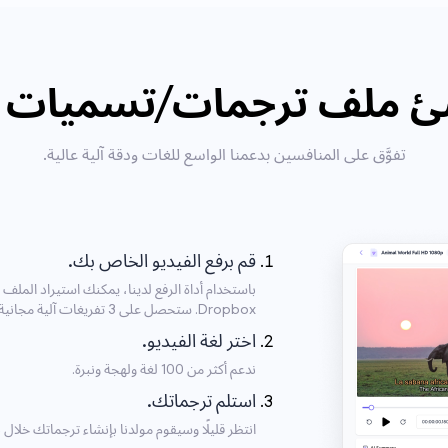
ملف ترجمات/تسميات Kazakh؟
تفوَّق على المنافسين بدعمنا الواسع للغات ودقة آلية عالية.
قم برفع الفيديو الخاص بك.
Dropbox. ستحصل على 3 تفريغات آلية مجانية يوميًا.
اختر لغة الفيديو.
ندعم أكثر من 100 لغة ولهجة ونبرة.
استلم ترجماتك.
انتظر قليلًا وسيقوم مولدنا بإنشاء ترجماتك خلا