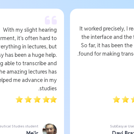
It worked precisely, I re
With my slight hearing
the interface and the 
rment, it's often hard to
So far, it has been the
erything in lectures, but
found for making transc
y has been a huge help.
g able to transcribe and
the amazing lectures has
helped me advance in my
studies.
utical Studies student
SubEasy.ai Use
Me'ir
Davi Bra