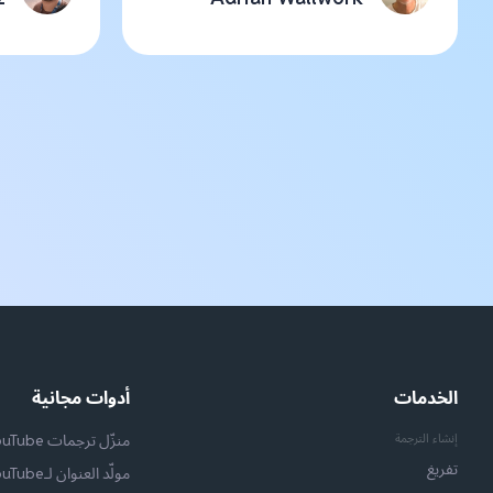
الخدمات
أدوات مجانية
إنشاء الترجمة
منزّل ترجمات YouTube
تفريغ
مولّد العنوان لـYouTube