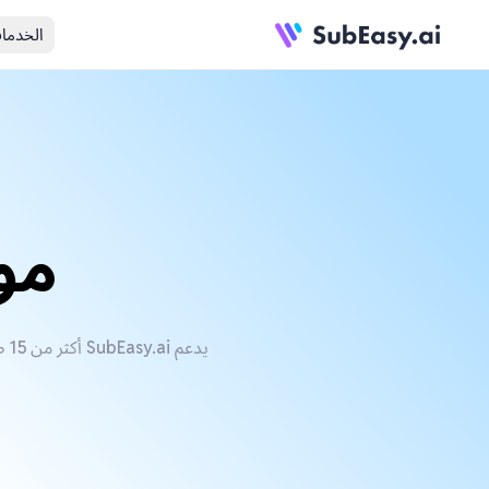
الخدما
مول
يدعم SubEasy.ai أكثر من 15 صيغة ملف فيديو بما في ذلك AVI وMOV وFLV وWMV وQT وMP4، بالإضافة إلى 100 لغة ولهجة ونبرة.