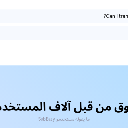
Can I tra
ق من قبل آلاف المستخد
ما يقوله مستخدمو SubEasy