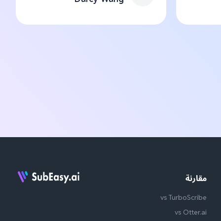
مقارنة
vs TurboScribe
vs Otter.ai