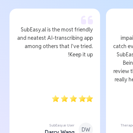
SubEasy.al is the most friendly
and neatest AI-transcribing app
impai
among others that I've tried.
catch ev
Keep it up!
SubEas
Bein
review 
really 
SubEasy.ai User
Therape
DW
Darcy Wang