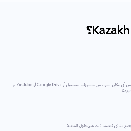
باستخدام أداة الرفع لدينا، يمكنك استيراد الملف من أي مكان، سواء من حاسوبك المحمول أو Google Drive أو YouTube أو
ل بضع دقائق (يعتمد ذلك على طول الملف).