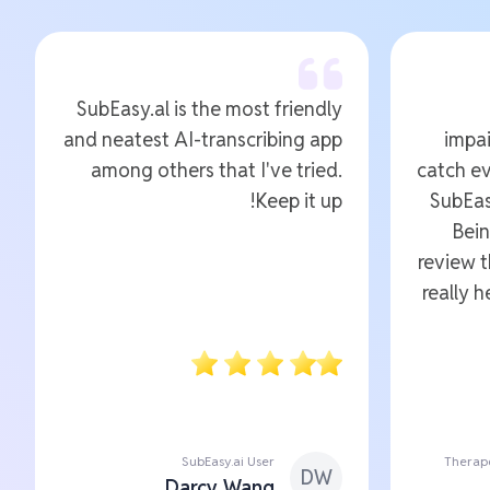
SubEasy.al is the most friendly
and neatest AI-transcribing app
impai
among others that I've tried.
catch ev
Keep it up!
SubEas
Bein
review 
really 
SubEasy.ai User
Therape
DW
Darcy Wang