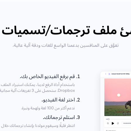
ملف ترجمات/تسميات Latvian؟
تفوَّق على المنافسين بدعمنا الواسع للغات ودقة آلية عالية.
قم برفع الفيديو الخاص بك.
Dropbox. ستحصل على 3 تفريغات آلية مجانية يوميًا.
اختر لغة الفيديو.
ندعم أكثر من 100 لغة ولهجة ونبرة.
استلم ترجماتك.
انتظر قليلًا وسيقوم مولدنا بإنشاء ترجماتك خلا