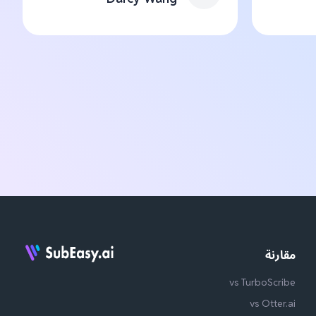
مقارنة
vs TurboScribe
vs Otter.ai