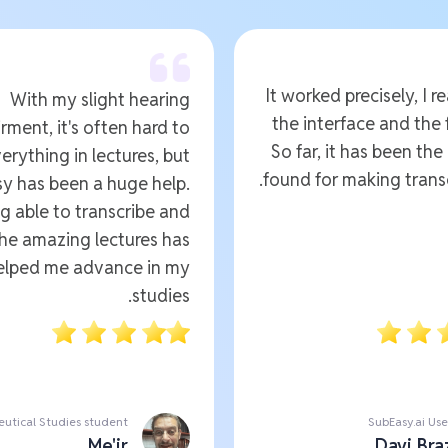
It worked precisely, I re
With my slight hearing
the interface and the 
rment, it's often hard to
So far, it has been the
erything in lectures, but
found for making transc
y has been a huge help.
g able to transcribe and
the amazing lectures has
helped me advance in my
studies.
utical Studies student
SubEasy.ai Use
Me'ir
Davi Bra