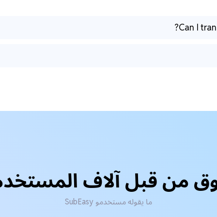
Can I tra
ق من قبل آلاف المستخد
ما يقوله مستخدمو SubEasy