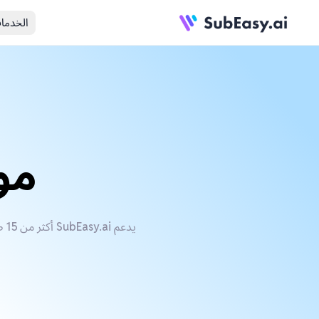
الخدما
مول
يدعم SubEasy.ai أكثر من 15 صيغة ملف فيديو بما في ذلك AVI وMOV وFLV وWMV وQT وMP4، بالإضافة إلى 100 لغة ولهجة ونبرة.