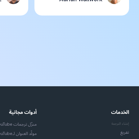
الخدمات
أدوات مجانية
إنشاء الترجمة
منزّل ترجمات YouTube
تفريغ
مولّد العنوان لـYouTube