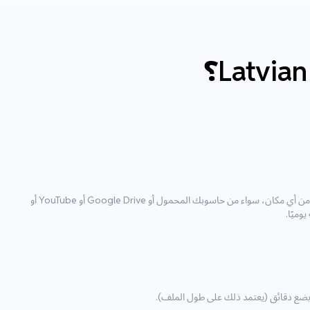
باستخدام أداة الرفع لدينا، يمكنك استيراد الملف من أي مكان، سواء من حاسوبك المحمول أو Google Drive أو YouTube أو
ل بضع دقائق (يعتمد ذلك على طول الملف).