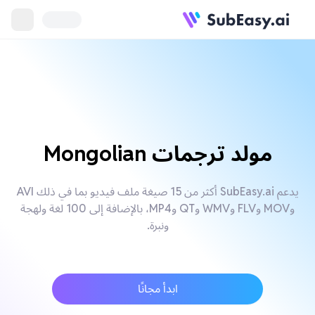
مولد ترجمات Mongolian
يدعم SubEasy.ai أكثر من 15 صيغة ملف فيديو بما في ذلك AVI
وMOV وFLV وWMV وQT وMP4، بالإضافة إلى 100 لغة ولهجة
ونبرة.
ابدأ مجانًا