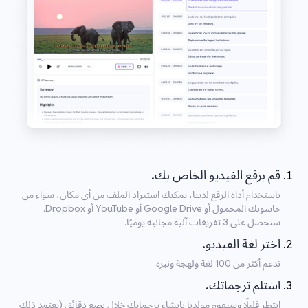
قم برفع الفيديو الخاص بك.
باستخدام أداة الرفع لدينا، يمكنك استيراد الملف من أي مكان، سواء من
حاسوبك المحمول أو Google Drive أو YouTube أو Dropbox.
ستحصل على 3 تفريغات آلية مجانية يوميًا.
اختر لغة الفيديو.
ندعم أكثر من 100 لغة ولهجة ونبرة.
استلم ترجماتك.
انتظر قليلًا وسيقوم مولدنا بإنشاء ترجماتك خلال بضع دقائق (يعتمد ذلك