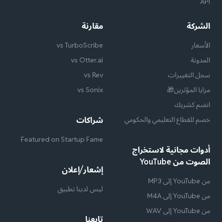
API
الشركة
مقارنة
الأسعار
vs TurboScribe
المدونة
vs Otter.ai
سجل التغييرات
vs Rev
مزايا المؤثرين🎁
vs Sonix
انضم كشريك
خصم للقطاع التعليمي والحكومي
شراكات
Featured on Startup Fame
أدوات مجانية لاستخراج
الصوت من YouTube
إشعار/إعلان
من YouTube إلى MP3
ليس لدينا تطبيق
من YouTube إلى M4A
من YouTube إلى WAV
تابعنا