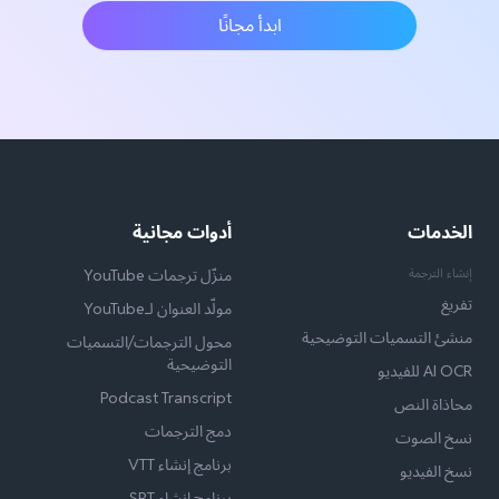
ابدأ مجانًا
الخدمات
أدوات مجانية
إنشاء الترجمة
منزّل ترجمات YouTube
تفريغ
مولّد العنوان لـYouTube
منشئ التسميات التوضيحية
محول الترجمات/التسميات
التوضيحية
AI OCR للفيديو
Podcast Transcript
محاذاة النص
دمج الترجمات
نسخ الصوت
برنامج إنشاء VTT
نسخ الفيديو
برنامج إنشاء SRT