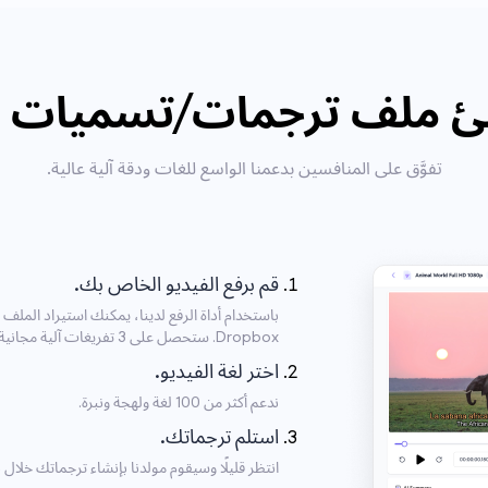
لف ترجمات/تسميات Occitan؟
تفوَّق على المنافسين بدعمنا الواسع للغات ودقة آلية عالية.
قم برفع الفيديو الخاص بك.
Dropbox. ستحصل على 3 تفريغات آلية مجانية يوميًا.
اختر لغة الفيديو.
ندعم أكثر من 100 لغة ولهجة ونبرة.
استلم ترجماتك.
انتظر قليلًا وسيقوم مولدنا بإنشاء ترجماتك خلا