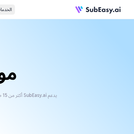
الخدما
مولد
يدعم SubEasy.ai أكثر من 15 صيغة ملف فيديو بما في ذلك AVI وMOV وFLV وWMV وQT وMP4، بالإضافة إلى 100 لغة ولهجة ونبرة.