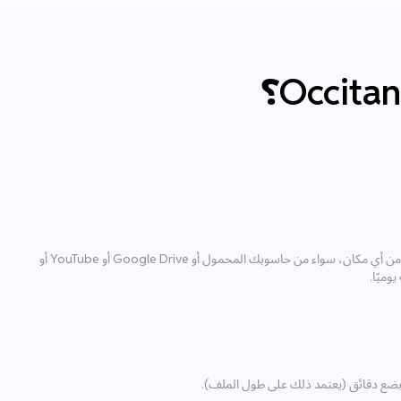
باستخدام أداة الرفع لدينا، يمكنك استيراد الملف من أي مكان، سواء من حاسوبك المحمول أو Google Drive أو YouTube أو
ل بضع دقائق (يعتمد ذلك على طول الملف).