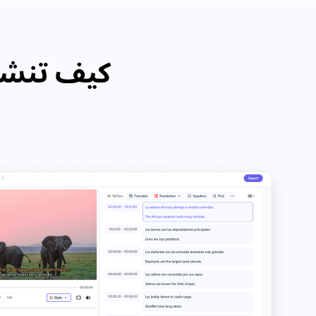
كيف تنشئ م