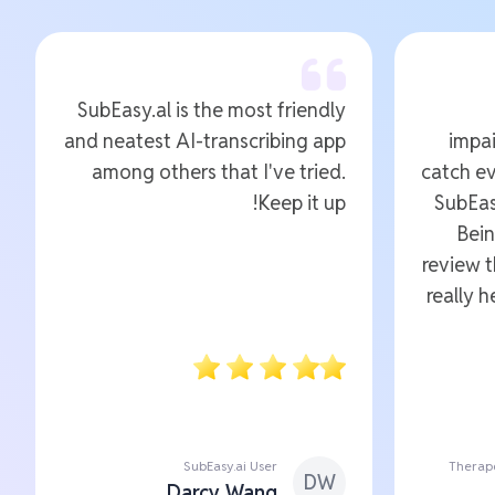
SubEasy.al is the most friendly
and neatest AI-transcribing app
impai
among others that I've tried.
catch ev
Keep it up!
SubEas
Bein
review 
really 
SubEasy.ai User
Therape
DW
Darcy Wang