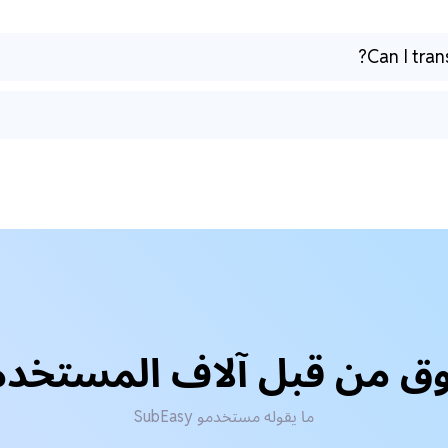
Can I tran
ق من قبل آلاف المستخد
ما يقوله مستخدمو SubEasy