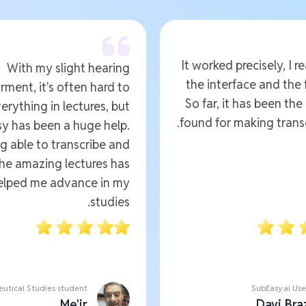
It worked precisely, I re
With my slight hearing
the interface and the 
rment, it's often hard to
So far, it has been the
erything in lectures, but
found for making transc
y has been a huge help.
g able to transcribe and
the amazing lectures has
helped me advance in my
studies.
utical Studies student
SubEasy.ai Use
Me'ir
Davi Bra