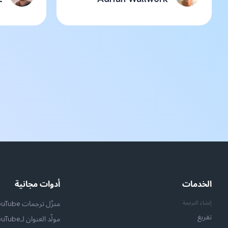
الخدمات
أدوات مجانية
إنشاء الترجمة
منزّل ترجمات YouTube
تفريغ
مولّد العنوان لـYouTube