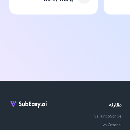
مقارنة
vs TurboScribe
vs Otter.ai