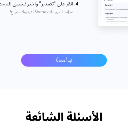
انقر على "تصدير" واختر تنسيق الترجمة hona
تم إنشاء ترجمات Shona لفيديوك بنجاح!
ابدأ مجانًا
الأسئلة الشائعة