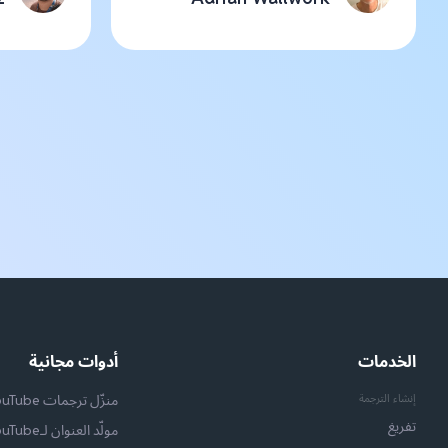
الخدمات
أدوات مجانية
إنشاء الترجمة
منزّل ترجمات YouTube
تفريغ
مولّد العنوان لـYouTube