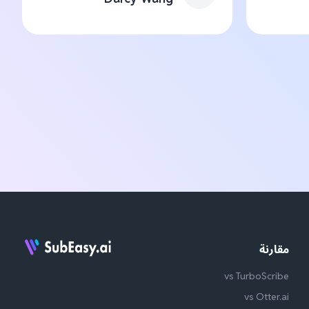
مقارنة
vs TurboScribe
vs Otter.ai