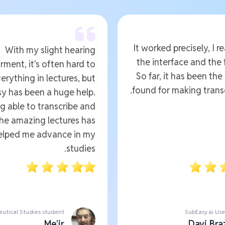
It worked precisely, I re
With my slight hearing
the interface and the 
rment, it's often hard to
So far, it has been the
erything in lectures, but
found for making transc
y has been a huge help.
g able to transcribe and
the amazing lectures has
helped me advance in my
studies.
utical Studies student
SubEasy.ai Use
Me'ir
Davi Bra