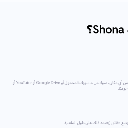
باستخدام أداة الرفع لدينا، يمكنك استيراد الملف من أي مكان، سواء من حاسوبك المحمول أو Google Drive أو YouTube أو
ل بضع دقائق (يعتمد ذلك على طول الملف).