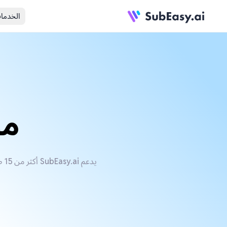
الخدما
مو
يدعم SubEasy.ai أكثر من 15 صيغة ملف فيديو بما في ذلك AVI وMOV وFLV وWMV وQT وMP4، بالإضافة إلى 100 لغة ولهجة ونبرة.