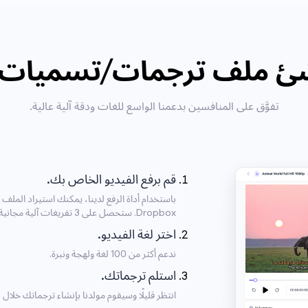
 ملف ترجمات/تسميات Shona؟
تفوَّق على المنافسين بدعمنا الواسع للغات ودقة آلية عالية.
قم برفع الفيديو الخاص بك.
Dropbox. ستحصل على 3 تفريغات آلية مجانية يوميًا.
اختر لغة الفيديو.
ندعم أكثر من 100 لغة ولهجة ونبرة.
استلم ترجماتك.
انتظر قليلًا وسيقوم مولدنا بإنشاء ترجماتك خلا