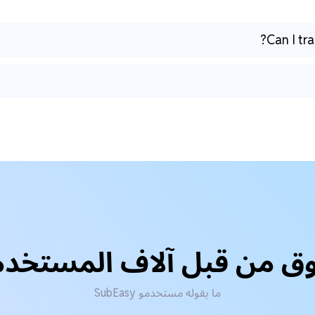
Can I tr
ق من قبل آلاف المستخد
ما يقوله مستخدمو SubEasy