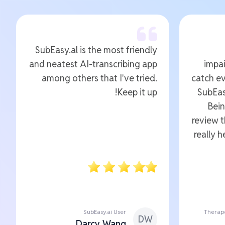
SubEasy.al is the most friendly
and neatest AI-transcribing app
impai
among others that I've tried.
catch ev
Keep it up!
SubEas
Bein
review 
really 
SubEasy.ai User
Therape
DW
Darcy Wang