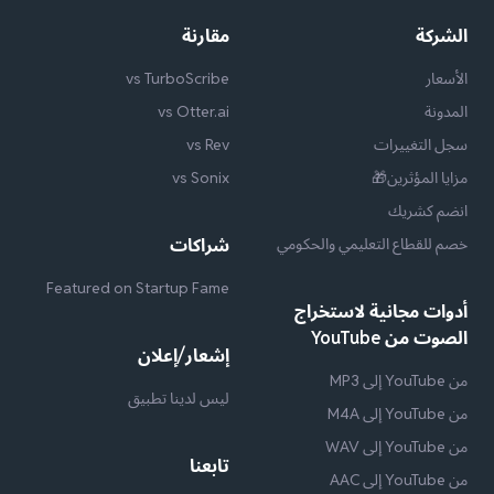
الشركة
مقارنة
الأسعار
vs TurboScribe
المدونة
vs Otter.ai
سجل التغييرات
vs Rev
مزايا المؤثرين🎁
vs Sonix
انضم كشريك
خصم للقطاع التعليمي والحكومي
شراكات
Featured on Startup Fame
أدوات مجانية لاستخراج
الصوت من YouTube
إشعار/إعلان
من YouTube إلى MP3
ليس لدينا تطبيق
من YouTube إلى M4A
من YouTube إلى WAV
تابعنا
من YouTube إلى AAC