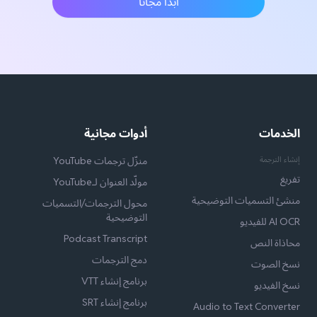
ابدأ مجانًا
الخدمات
أدوات مجانية
إنشاء الترجمة
منزّل ترجمات YouTube
تفريغ
مولّد العنوان لـYouTube
منشئ التسميات التوضيحية
محول الترجمات/التسميات
التوضيحية
AI OCR للفيديو
Podcast Transcript
محاذاة النص
دمج الترجمات
نسخ الصوت
برنامج إنشاء VTT
نسخ الفيديو
برنامج إنشاء SRT
Audio to Text Converter