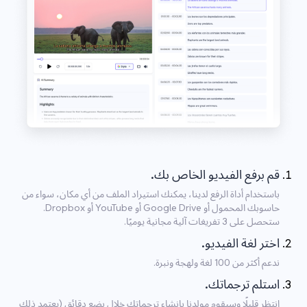
قم برفع الفيديو الخاص بك.
باستخدام أداة الرفع لدينا، يمكنك استيراد الملف من أي مكان، سواء من
حاسوبك المحمول أو Google Drive أو YouTube أو Dropbox.
ستحصل على 3 تفريغات آلية مجانية يوميًا.
اختر لغة الفيديو.
ندعم أكثر من 100 لغة ولهجة ونبرة.
استلم ترجماتك.
انتظر قليلًا وسيقوم مولدنا بإنشاء ترجماتك خلال بضع دقائق (يعتمد ذلك