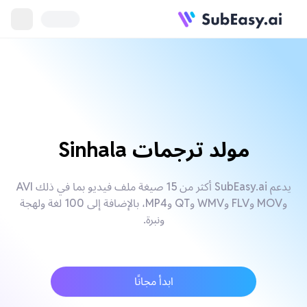
مولد ترجمات Sinhala
يدعم SubEasy.ai أكثر من 15 صيغة ملف فيديو بما في ذلك AVI
وMOV وFLV وWMV وQT وMP4، بالإضافة إلى 100 لغة ولهجة
ونبرة.
ابدأ مجانًا