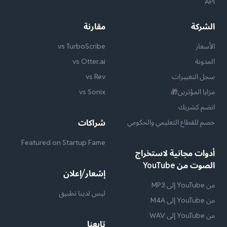
API
الشركة
مقارنة
الأسعار
vs TurboScribe
المدونة
vs Otter.ai
سجل التغييرات
vs Rev
مزايا المؤثرين🎁
vs Sonix
انضم كشريك
خصم للقطاع التعليمي والحكومي
شراكات
Featured on Startup Fame
أدوات مجانية لاستخراج
الصوت من YouTube
إشعار/إعلان
من YouTube إلى MP3
ليس لدينا تطبيق
من YouTube إلى M4A
من YouTube إلى WAV
تابعنا