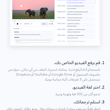
قم برفع الفيديو الخاص بك.
باستخدام أداة الرفع لدينا، يمكنك استيراد الملف من أي مكان، سواء من
حاسوبك المحمول أو Google Drive أو YouTube أو Dropbox.
ستحصل على 3 تفريغات آلية مجانية يوميًا.
اختر لغة الفيديو.
ندعم أكثر من 100 لغة ولهجة ونبرة.
استلم ترجماتك.
انتظر قليلًا وسيقوم مولدنا بإنشاء ترجماتك خلال بضع دقائق (يعتمد ذلك