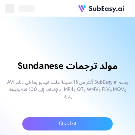
مولد ترجمات Sundanese
يدعم SubEasy.ai أكثر من 15 صيغة ملف فيديو بما في ذلك AVI
وMOV وFLV وWMV وQT وMP4، بالإضافة إلى 100 لغة ولهجة
ونبرة.
ابدأ مجانًا