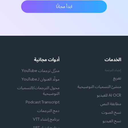
ابدأ مجانًا
الخدمات
أدوات مجانية
إنشاء الترجمة
منزّل ترجمات YouTube
تفريغ
مولّد العنوان لـYouTube
منشئ التسميات التوضيحية
محول الترجمات/التسميات
التوضيحية
AI OCR للفيديو
Podcast Transcript
مطابقة النص
دمج الترجمات
نسخ الصوت
برنامج إنشاء VTT
نسخ الفيديو
برنامج إنشاء SRT