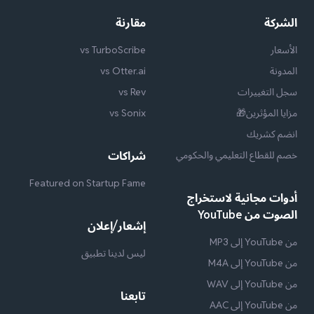
الشركة
مقارنة
الأسعار
vs TurboScribe
المدونة
vs Otter.ai
سجل التغييرات
vs Rev
مزايا المؤثرين🎁
vs Sonix
انضم كشريك
خصم للقطاع التعليمي والحكومي
شراكات
Featured on Startup Fame
أدوات مجانية لاستخراج
الصوت من YouTube
إشعار/إعلان
من YouTube إلى MP3
ليس لدينا تطبيق
من YouTube إلى M4A
من YouTube إلى WAV
تابعنا
من YouTube إلى AAC