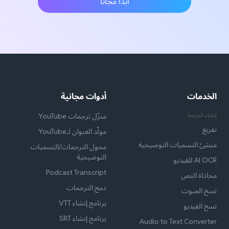
ابدأ مجانًا
الخدمات
أدوات مجانية
إنشاء الترجمة
منزّل ترجمات YouTube
تفريغ
مولّد العنوان لـYouTube
منشئ التسميات التوضيحية
محول الترجمات/التسميات
التوضيحية
AI OCR للفيديو
Podcast Transcript
محاذاة النص
دمج الترجمات
نسخ الصوت
برنامج إنشاء VTT
نسخ الفيديو
برنامج إنشاء SRT
Audio to Text Converter