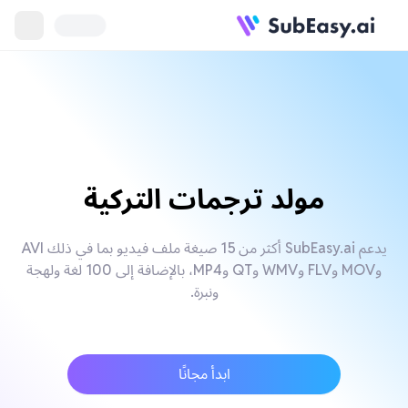
مولد ترجمات التركية
يدعم SubEasy.ai أكثر من 15 صيغة ملف فيديو بما في ذلك AVI
وMOV وFLV وWMV وQT وMP4، بالإضافة إلى 100 لغة ولهجة
ونبرة.
ابدأ مجانًا