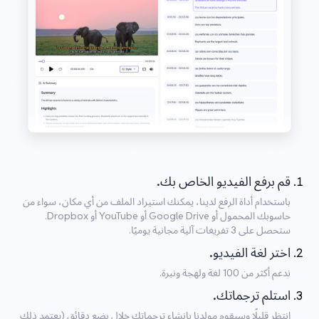
قم برفع الفيديو الخاص بك.
باستخدام أداة الرفع لدينا، يمكنك استيراد الملف من أي مكان، سواء من
حاسوبك المحمول أو Google Drive أو YouTube أو Dropbox.
ستحصل على 3 تفريغات آلية مجانية يوميًا.
اختر لغة الفيديو.
ندعم أكثر من 100 لغة ولهجة ونبرة.
استلم ترجماتك.
انتظر قليلًا وسيقوم مولدنا بإنشاء ترجماتك خلال بضع دقائق (يعتمد ذلك