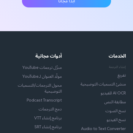
ابدأ مجانًا
الخدمات
أدوات مجانية
إنشاء الترجمة
منزّل ترجمات YouTube
تفريغ
مولّد العنوان لـYouTube
منشئ التسميات التوضيحية
محول الترجمات/التسميات
التوضيحية
AI OCR للفيديو
Podcast Transcript
مطابقة النص
دمج الترجمات
نسخ الصوت
برنامج إنشاء VTT
نسخ الفيديو
برنامج إنشاء SRT
Audio to Text Converter