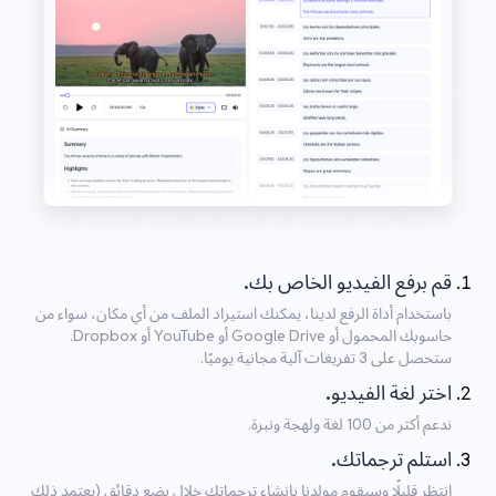
قم برفع الفيديو الخاص بك.
باستخدام أداة الرفع لدينا، يمكنك استيراد الملف من أي مكان، سواء من
حاسوبك المحمول أو Google Drive أو YouTube أو Dropbox.
ستحصل على 3 تفريغات آلية مجانية يوميًا.
اختر لغة الفيديو.
ندعم أكثر من 100 لغة ولهجة ونبرة.
استلم ترجماتك.
انتظر قليلًا وسيقوم مولدنا بإنشاء ترجماتك خلال بضع دقائق (يعتمد ذلك