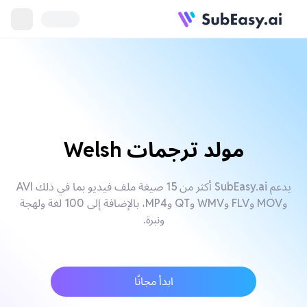
مولد ترجمات Welsh
يدعم SubEasy.ai أكثر من 15 صيغة ملف فيديو بما في ذلك AVI
وMOV وFLV وWMV وQT وMP4، بالإضافة إلى 100 لغة ولهجة
ونبرة.
ابدأ مجانًا