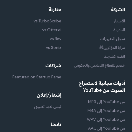
الشركة
مقارنة
الأسعار
vs TurboScribe
المدونة
vs Otter.ai
سجل التغييرات
vs Rev
مزايا المؤثرين🎁
vs Sonix
انضم كشريك
خصم للقطاع التعليمي والحكومي
شراكات
Featured on Startup Fame
أدوات مجانية لاستخراج
الصوت من YouTube
إشعار/إعلان
من YouTube إلى MP3
ليس لدينا تطبيق
من YouTube إلى M4A
من YouTube إلى WAV
تابعنا
من YouTube إلى AAC