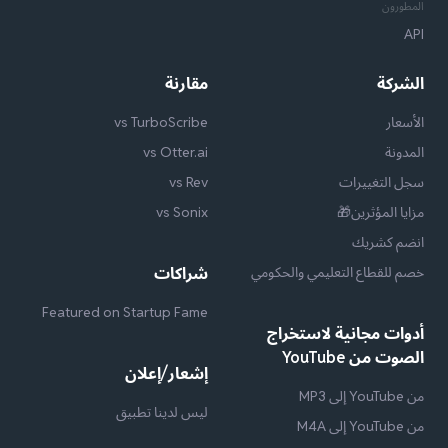
المطورون
API
الشركة
مقارنة
الأسعار
vs TurboScribe
المدونة
vs Otter.ai
سجل التغييرات
vs Rev
مزايا المؤثرين🎁
vs Sonix
انضم كشريك
خصم للقطاع التعليمي والحكومي
شراكات
Featured on Startup Fame
أدوات مجانية لاستخراج
الصوت من YouTube
إشعار/إعلان
من YouTube إلى MP3
ليس لدينا تطبيق
من YouTube إلى M4A