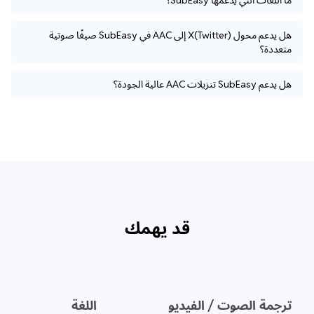
ما اللغات التي يدعمها SubEasy؟
هل يدعم محول X(Twitter) إلى AAC في SubEasy صيغًا صوتية
متعددة؟
هل يدعم SubEasy تنزيلات AAC عالية الجودة؟
قد يهمك
ترجمة الصوت / الفيديو
اللغة