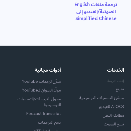
ترجمة ملفات English
الصوتية/الفيديو إلى
Simplified Chinese
الخدمات
أدوات مجانية
إنشاء الترجمة
منزّل ترجمات YouTube
تفريغ
مولّد العنوان لـYouTube
منشئ التسميات التوضيحية
محول الترجمات/التسميات
التوضيحية
AI OCR للفيديو
Podcast Transcript
مطابقة النص
دمج الترجمات
نسخ الصوت