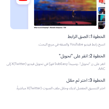
الخطوة 1: الصق الرابط
انسخ رابط فيديو YouTube والصقه في مربع البحث.
الخطوة 2: انقر على "تحويل"
انقر على زر "تحويل"، وسيبدأ SubEasy فورًا في تحويل فيديو X(Twitter) إلى
AAC.
الخطوة 3: اختر ثم حمّل
اختر التنسيق المفضل لديك وحمّل ملف الصوت X(Twitter) مباشرةً.