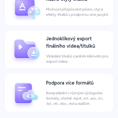
Možnost přizpůsobit písmo, styl a
efekty titulků s podporou více jazyků
Jednoklikový export
finálního videa/titulků
Vkládání titulků s jedním kliknutím pro
export videa.
Podpora více formátů
Kompatibilní s různými výstupními
formáty, včetně .mp4, .srt, .ass, .lrc,
.txt, .vtt, .doc, .md a dalších.