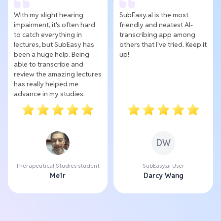
With my slight hearing
SubEasy.al is the most
impairment, it's often hard
friendly and neatest AI-
to catch everything in
transcribing app among
lectures, but SubEasy has
others that I've tried. Keep it
been a huge help. Being
up!
able to transcribe and
review the amazing lectures
has really helped me
advance in my studies.
DW
Therapeutical Studies student
SubEasy.ai User
Me'ir
Darcy Wang