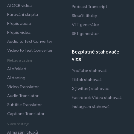
AI OCR videa
Podcast Transcript
Párování skriptu
Sloučit titulky
Přepis audia
VTT generátor
Přepis videa
SRT generátor
Audio to Text Converter
Video to Text Converter
Bezplatné stahovače
videí
Překlad a dabing
AI překlad
YouTube stahovač
AI dabing
TikTok stahovač
Video Translator
X(Twitter) stahovač
Audio Translator
Facebook Videa stahovač
Subtitle Translator
Instagram stahovač
Captions Translator
Video nástroje
AI mazání titulků