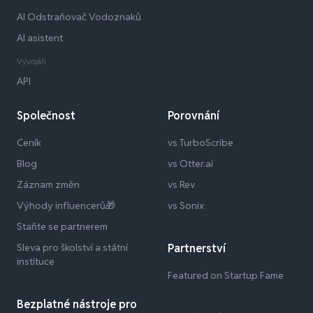
AI Odstraňovač Vodoznaků
AI asistent
Vývojáři
API
Společnost
Porovnání
Ceník
vs TurboScribe
Blog
vs Otter.ai
Záznam změn
vs Rev
Výhody influencerů🎁
vs Sonix
Staňte se partnerem
Sleva pro školství a státní
Partnerství
instituce
Featured on Startup Fame
Bezplatné nástroje pro