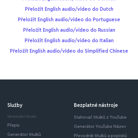
Přeložit English audio/video do Dutch
Přeložit English audio/video do Portuguese
Přeložit English audio/video do Russian
Přeložit English audio/video do Italian
Přeložit English audio/video do Simplified Chinese
Služby
Bezplatné nástroje
Generování titulků
Stahovač titulků z YouTube
Přepis
Generátor YouTube Název
Generátor titulků
Převodník titulků a popisků