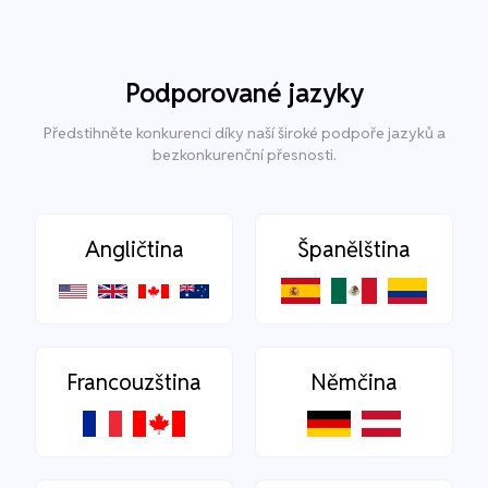
Podporované jazyky
Předstihněte konkurenci díky naší široké podpoře jazyků a
bezkonkurenční přesnosti.
Angličtina
Španělština
Francouzština
Němčina