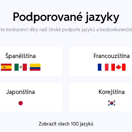
Podporované jazyky
te konkurenci díky naší široké podpoře jazyků a bezkonkurenční
Španělština
Francouzština
Japonština
Korejština
Zobrazit všech 100 jazyků