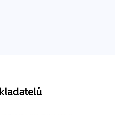
kladatelů
u