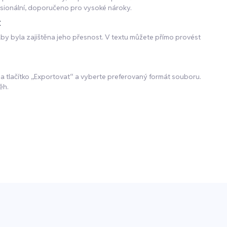
ofesionální, doporučeno pro vysoké nároky.
t
 aby byla zajištěna jeho přesnost. V textu můžete přímo provést
na tlačítko „Exportovat“ a vyberte preferovaný formát souboru.
ěh.