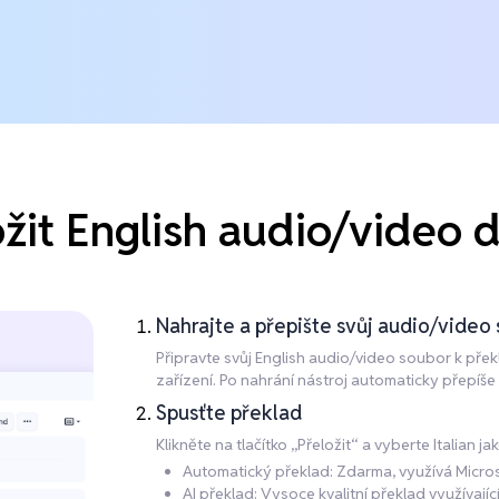
žit English audio/video d
Nahrajte a přepište svůj audio/video
Připravte svůj English audio/video soubor k překl
zařízení. Po nahrání nástroj automaticky přepíše
Spusťte překlad
Klikněte na tlačítko „Přeložit“ a vyberte Italian j
Automatický překlad: Zdarma, využívá Microsof
AI překlad: Vysoce kvalitní překlad využívaj