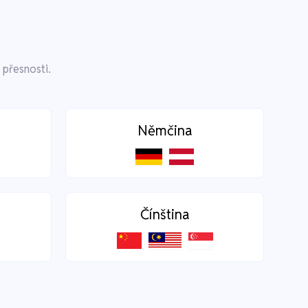
 přesnosti.
Němčina
Čínština