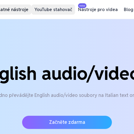
NEW
atné nástroje
YouTube stahovač
Nástroje pro videa
Blog
glish audio/vide
no převádějte English audio/video soubory na Italian text o
Začněte zdarma