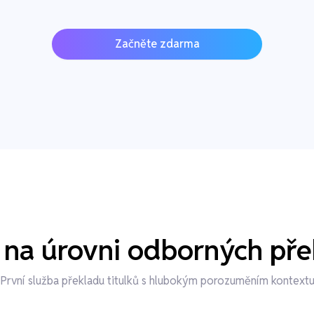
Začněte zdarma
 na úrovni odborných pře
První služba překladu titulků s hlubokým porozuměním kontext