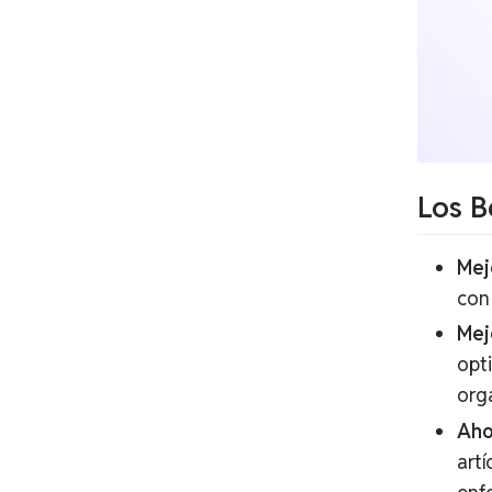
Los B
Mej
con 
Mej
opti
org
Aho
artí