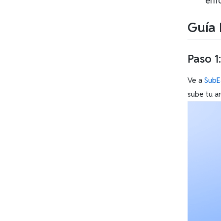
enf
Guía 
Paso 1
Ve a
SubE
sube tu a