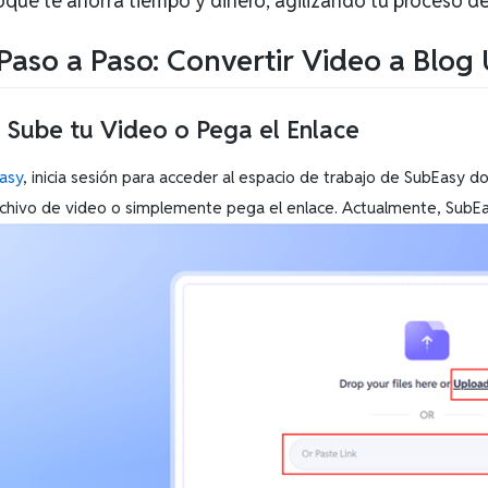
oque te ahorra tiempo y dinero, agilizando tu proceso d
Paso a Paso: Convertir Video a Blo
: Sube tu Video o Pega el Enlace
asy
, inicia sesión para acceder al espacio de trabajo de SubEasy d
rchivo de video o simplemente pega el enlace. Actualmente, SubEas