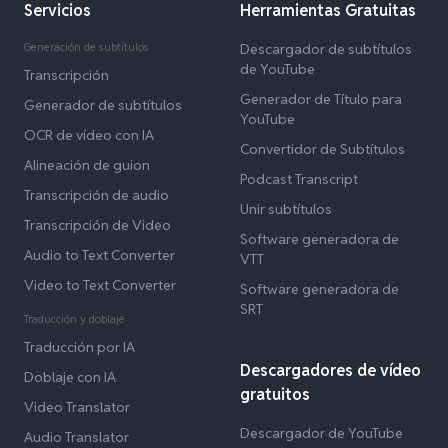
Servicios
Herramientas Gratuitas
Generación de subtítulos
Descargador de subtítulos
de YouTube
Transcripción
Generador de Título para
Generador de subtítulos
YouTube
OCR de vídeo con IA
Convertidor de Subtítulos
Alineación de guion
Podcast Transcript
Transcripción de audio
Unir subtítulos
Transcripción de Video
Software generadora de
Audio to Text Converter
VTT
Video to Text Converter
Software generadora de
SRT
Traducción y doblaje
Traducción por IA
Descargadores de vídeo
Doblaje con IA
gratuitos
Video Translator
Descargador de YouTube
Audio Translator