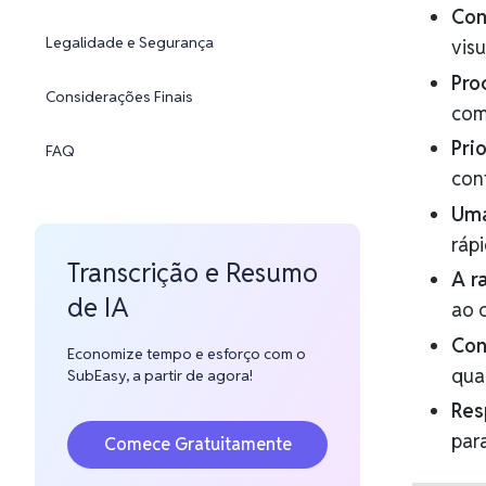
Con
Legalidade e Segurança
visu
Pro
Considerações Finais
com
Pri
FAQ
con
Uma
ráp
Transcrição e Resumo
A r
de IA
ao 
Con
Economize tempo e esforço com o
qua
SubEasy, a partir de agora!
Res
para
Comece Gratuitamente