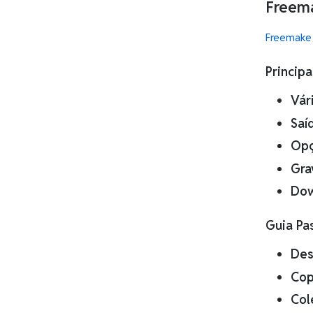
Freem
Freemake
Principa
Vár
Saí
Opç
Gra
Dow
Guia Pa
Des
Cop
Col