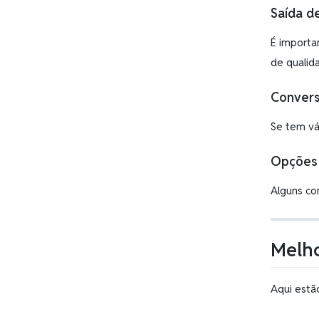
Saída d
É importa
de qualid
Conver
Se tem vá
Opções 
Alguns co
Melho
Aqui estã