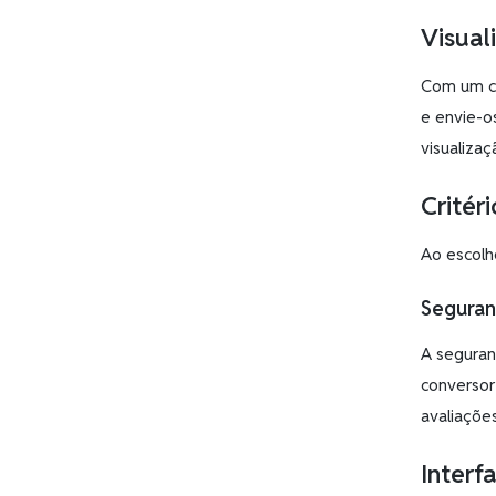
Visual
Com um co
e envie-o
visualiza
Critér
Ao escolh
Seguran
A seguran
conversor
avaliaçõe
Interfa