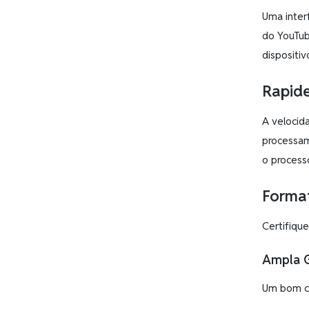
Uma inter
do YouTub
dispositiv
Rapide
A velocid
processam
o processo
Forma
Certifiqu
Ampla 
Um bom co