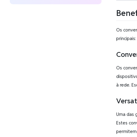
Benef
Os conver
principais:
Conven
Os conver
dispositi
à rede. E
Versat
Uma das g
Estes con
permitem 