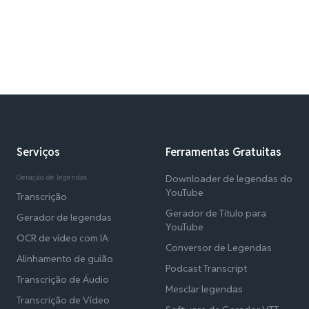
Serviços
Ferramentas Gratuitas
Geração de legendas
Downloader de legendas do
YouTube
Transcrição
Gerador de Título para
Gerador de legendas
YouTube
OCR de vídeo com IA
Conversor de Legendas
Alinhamento de guião
Podcast Transcript
Transcrição de Áudio
Mesclar legendas
Transcrição de Vídeo