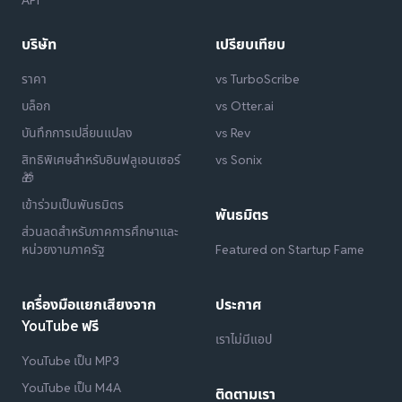
API
บริษัท
เปรียบเทียบ
ราคา
vs TurboScribe
บล็อก
vs Otter.ai
บันทึกการเปลี่ยนแปลง
vs Rev
สิทธิพิเศษสำหรับอินฟลูเอนเซอร์
vs Sonix
🎁
เข้าร่วมเป็นพันธมิตร
พันธมิตร
ส่วนลดสำหรับภาคการศึกษาและ
หน่วยงานภาครัฐ
Featured on Startup Fame
เครื่องมือแยกเสียงจาก
ประกาศ
YouTube ฟรี
เราไม่มีแอป
YouTube เป็น MP3
YouTube เป็น M4A
ติดตามเรา