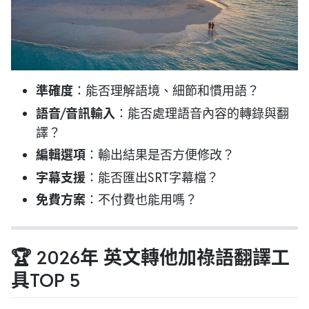
準確度
：能否理解語境、細節和慣用語？
語音/音訊輸入
：能否處理語音內容的轉錄與翻
譯？
編輯選項
：輸出結果是否方便修改？
字幕支援
：能否匯出SRT字幕檔？
免費方案
：不付費也能用嗎？
🏆 2026年 英文轉他加祿語翻譯工
具TOP 5