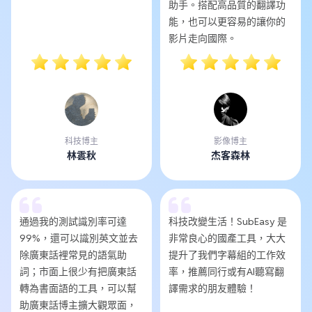
助手。搭配高品質的翻譯功
能，也可以更容易的讓你的
影片走向國際。
科技博主
影像博主
林雲秋
杰客森林
通過我的測試識別率可達
科技改變生活！SubEasy 是
99%，還可以識別英文並去
非常良心的國產工具，大大
除廣東話裡常見的語氣助
提升了我們字幕組的工作效
詞；市面上很少有把廣東話
率，推薦同行或有AI聽寫翻
轉為書面語的工具，可以幫
譯需求的朋友體驗！
助廣東話博主擴大觀眾面，