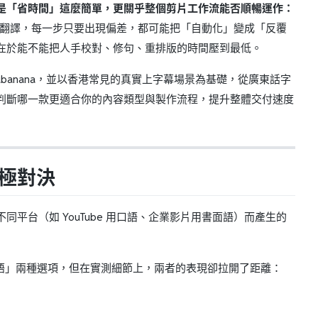
是「省時間」這麼簡單，更關乎整個剪片工作流能否順暢運作：
翻譯，每一步只要出現偏差，都可能把「自動化」變成「反覆
在於能不能把人手校對、修句、重排版的時間壓到最低。
ubanana，並以香港常見的真實上字幕場景為基礎，從廣東話字
判斷哪一款更適合你的內容類型與製作流程，提升整體交付速度
終極對決
台（如 YouTube 用口語、企業影片用書面語）而產生的
東話書面語」兩種選項，但在實測細節上，兩者的表現卻拉開了距離：
r）