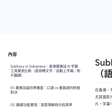
內容
Su
SubEasy vs Subanana：香港廣東話 AI 字幕
（
工具實測比較（語音轉文字／自動上字幕／影
片翻譯）
01. 廣東話識別準確度：口語 vs 書面語的終極
在香港，
對決
尤其當影
片，字幕
02. 翻譯功能實測：語意理解與分段美學