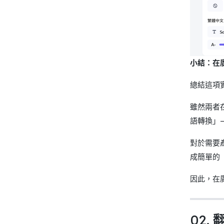
小結：在廣
總結這項
雖然兩者在
語轉換」—
對於需要產
成簡單的
因此，在廣
02