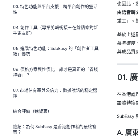
也因此，
03. 特色功能與平台支援：跨平台創作的靈活
由
語音轉文字
性
重工」。
04. 創作工具（專業剪輯銜接＋在線精修對新
手更友好）
基於上述需
幕準確度
05. 進階特色功能：SubEasy 的「創作者工具
與成品質
箱」優勢
06. 價格方案與性價比：誰才是真正的「省錢
01.
神器」？
07. 市場佔有率與公信力：數據說話的穩定選
在香港處
擇
語體轉換
綜合評價（速覽表）
SubEa
總結：為何 SubEasy 是香港創作者的最終答
A. 廣
案？