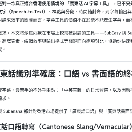
選對一款真正
適合香港使用情境的 「廣東話 AI 字幕工具」 ，
已不只
（Speech-to-Text）
、標點與分段、時間軸對齊，到字幕輸出與
對講求效率的團隊而言，字幕工具的價值不在於能不能產生字幕，而
求，本文將聚焦兩款在市場上較常被討論的工具——SubEasy 與 S
、翻譯質素、編輯效率與輸出格式等關鍵面向逐項對比，協助你快速
感。
 廣東話識別準確度：口語 vs 書面語的
理字幕，最棘手的不外乎兩點：「中英夾雜」的日常習慣，以及因應不同平
需求。
sy 與 Subanana 都針對香港市場提供了「廣東話口語」與「廣
東話口語轉寫（Cantonese Slang/Vernacula