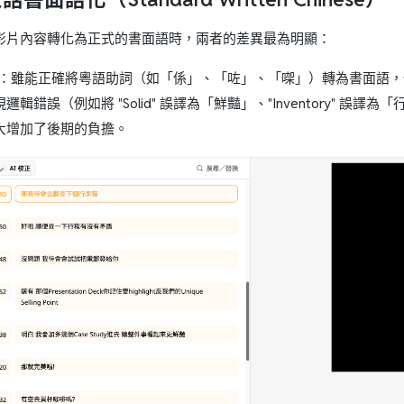
影片內容轉化為正式的書面語時，兩者的差異最為明顯：
nana：雖能正確將粵語助詞（如「係」、「咗」、「㗎」）轉為書面
邏輯錯誤（例如將 "Solid" 誤譯為「鮮豔」、"Inventory"
大增加了後期的負擔。