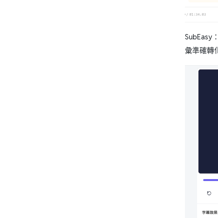
SubE
彙準確轉