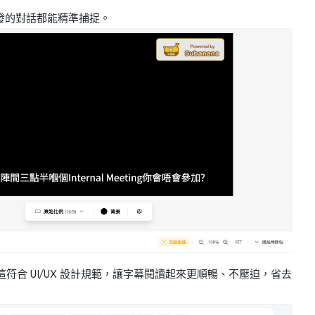
珠炮發的對話都能精準捕捉。
這符合 UI/UX 設計規範，讓字幕閱讀起來更順暢、不壓迫，省去