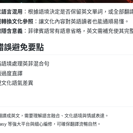
意語言混用
：根據語境決定是否保留英文單詞，或全部翻
然轉換文化參照
：讓文化內容對英語讀者也能通順易懂。
確隱含意義
：菲律賓語常有語意省略，英文需補充使其完
錯誤避免要點
略語境處理英菲混合句
語過度直譯
視文化語氣差異
翻譯成英文，需要理解語言融合、文化語境與情感表達。
bEasy 等強大平台與細心編修，可確保翻譯流暢自然。