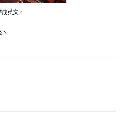
譯成英文。
整。