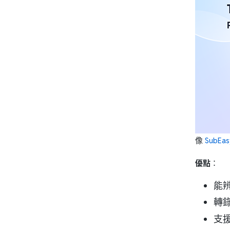
像
SubEas
優點
：
能
轉
支