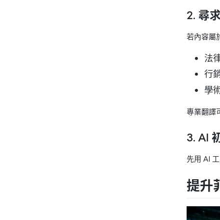
2. 
若內容屬
法
行
學
專業翻譯
3. A
先用 A
提升