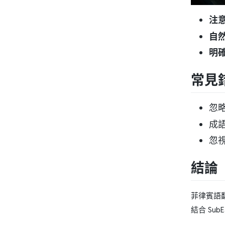
注
自
明
常見
忽
成
忽
結論
菲律賓語
結合 Su