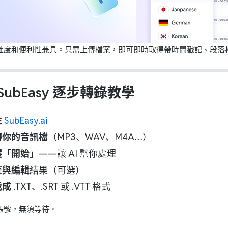
確度和便利性兼具。只需上傳檔案，即可即時取得帶時間戳記、段落
SubEasy 逐步轉錄教學
往
SubEasy.ai
傳你的音訊檔
（MP3、WAV、M4A…）
選「開始」
——讓 AI 幫你處理
查與編輯
結果（可選）
載成
.TXT、.SRT 或 .VTT 格式
帳號，無須等待。