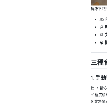
轉錄不只
✍️
🔎
📄
🧠
三種
1.
手動
聽 → 暫停
✅ 極度精
❌ 非常慢