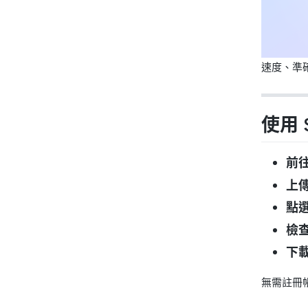
速度、準
使用 
前
上
點
檢
下
無需註冊