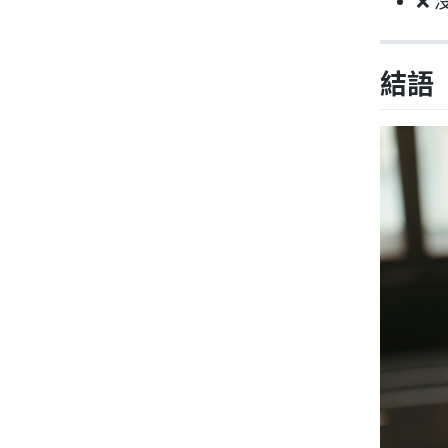
❌ 
結語