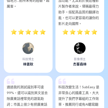
個地方...前所未有的經驗，超
加功能，尤其對於我這種影
厲害。
片製作者來說，堪稱最得力
助手。搭配高品質的翻譯功
能，也可以更容易的讓你的
影片走向國際。
科技博主
影像博主
林雲秋
杰客森林
通過我的測試識別率可達
科技改變生活！SubEasy 是
99%，還可以識別英文並去
非常良心的國產工具，大大
除廣東話裡常見的語氣助
提升了我們字幕組的工作效
詞；市面上很少有把廣東話
率，推薦同行或有AI聽寫翻