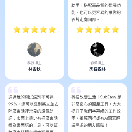
助手。搭配高品質的翻譯功
能，也可以更容易的讓你的
影片走向國際。
科技博主
影像博主
林雲秋
杰客森林
通過我的測試識別率可達
科技改變生活！SubEasy 是
99%，還可以識別英文並去
非常良心的國產工具，大大
除廣東話裡常見的語氣助
提升了我們字幕組的工作效
詞；市面上很少有把廣東話
率，推薦同行或有AI聽寫翻
轉為書面語的工具，可以幫
譯需求的朋友體驗！