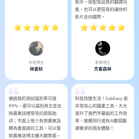
助手。搭配高品質的翻譯功
能，也可以更容易的讓你的
影片走向國際。
科技博主
影像博主
林雲秋
杰客森林
通過我的測試識別率可達
科技改變生活！SubEasy 是
99%，還可以識別英文並去
非常良心的國產工具，大大
除廣東話裡常見的語氣助
提升了我們字幕組的工作效
詞；市面上很少有把廣東話
率，推薦同行或有AI聽寫翻
轉為書面語的工具，可以幫
譯需求的朋友體驗！
助廣東話博主擴大觀眾面，