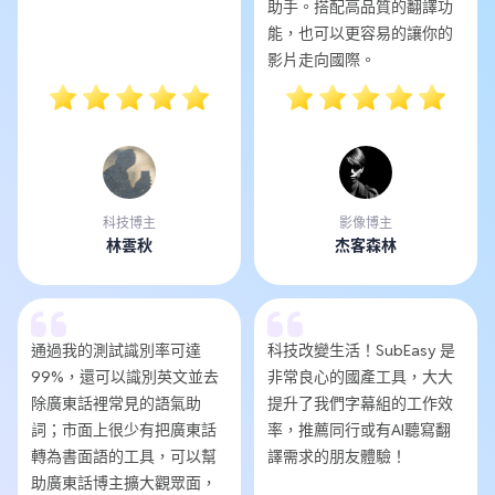
助手。搭配高品質的翻譯功
能，也可以更容易的讓你的
影片走向國際。
科技博主
影像博主
林雲秋
杰客森林
通過我的測試識別率可達
科技改變生活！SubEasy 是
99%，還可以識別英文並去
非常良心的國產工具，大大
除廣東話裡常見的語氣助
提升了我們字幕組的工作效
詞；市面上很少有把廣東話
率，推薦同行或有AI聽寫翻
轉為書面語的工具，可以幫
譯需求的朋友體驗！
助廣東話博主擴大觀眾面，