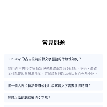
常見問題
SubEasy 的古吉拉特語轉文字服務的準確性如何？
我們的 古吉拉特語 轉寫服務準確率超過 98.5%。不過，準確
度可能會因音訊清晰度、背景雜音與說話者口音而有所不同。
將一個古吉拉特語音訊或影片檔案轉文字需要多長時間？
我可以編輯轉寫後的文字嗎？