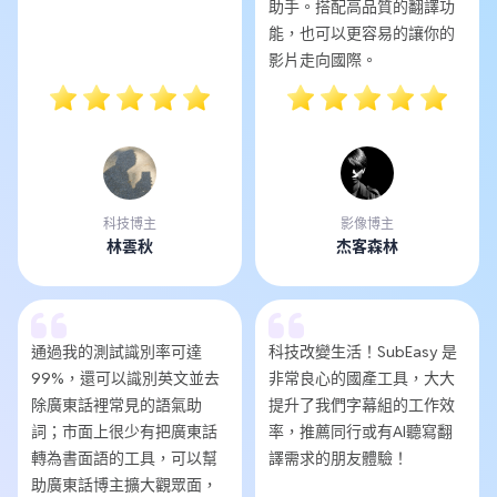
助手。搭配高品質的翻譯功
能，也可以更容易的讓你的
影片走向國際。
科技博主
影像博主
林雲秋
杰客森林
通過我的測試識別率可達
科技改變生活！SubEasy 是
99%，還可以識別英文並去
非常良心的國產工具，大大
除廣東話裡常見的語氣助
提升了我們字幕組的工作效
詞；市面上很少有把廣東話
率，推薦同行或有AI聽寫翻
轉為書面語的工具，可以幫
譯需求的朋友體驗！
助廣東話博主擴大觀眾面，