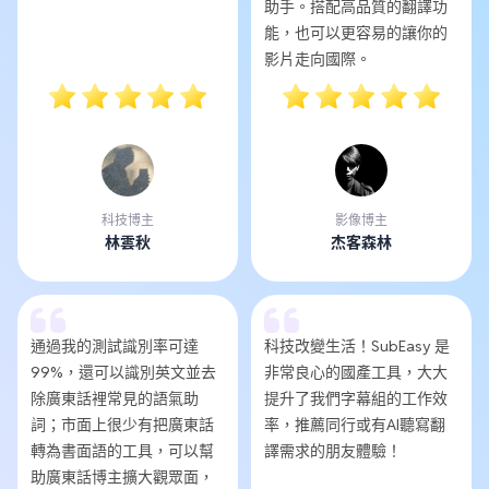
助手。搭配高品質的翻譯功
能，也可以更容易的讓你的
影片走向國際。
科技博主
影像博主
林雲秋
杰客森林
通過我的測試識別率可達
科技改變生活！SubEasy 是
99%，還可以識別英文並去
非常良心的國產工具，大大
除廣東話裡常見的語氣助
提升了我們字幕組的工作效
詞；市面上很少有把廣東話
率，推薦同行或有AI聽寫翻
轉為書面語的工具，可以幫
譯需求的朋友體驗！
助廣東話博主擴大觀眾面，