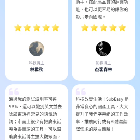
助手。搭配高品質的翻譯功
能，也可以更容易的讓你的
影片走向國際。
科技博主
影像博主
林雲秋
杰客森林
通過我的測試識別率可達
科技改變生活！SubEasy 是
99%，還可以識別英文並去
非常良心的國產工具，大大
除廣東話裡常見的語氣助
提升了我們字幕組的工作效
詞；市面上很少有把廣東話
率，推薦同行或有AI聽寫翻
轉為書面語的工具，可以幫
譯需求的朋友體驗！
助廣東話博主擴大觀眾面，