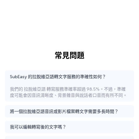
常見問題
SubEasy 的拉脫維亞語轉文字服務的準確性如何？
我們的 拉脫維亞語 轉寫服務準確率超過 98.5%。不過，準確
度可能會因音訊清晰度、背景雜音與說話者口音而有所不同。
將一個拉脫維亞語音訊或影片檔案轉文字需要多長時間？
我可以編輯轉寫後的文字嗎？