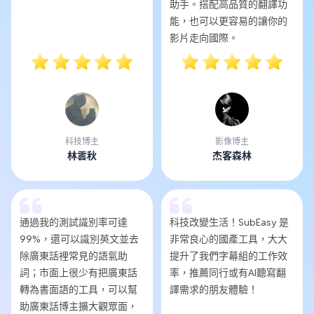
助手。搭配高品質的翻譯功
能，也可以更容易的讓你的
影片走向國際。
科技博主
影像博主
林雲秋
杰客森林
通過我的測試識別率可達
科技改變生活！SubEasy 是
99%，還可以識別英文並去
非常良心的國產工具，大大
除廣東話裡常見的語氣助
提升了我們字幕組的工作效
詞；市面上很少有把廣東話
率，推薦同行或有AI聽寫翻
轉為書面語的工具，可以幫
譯需求的朋友體驗！
助廣東話博主擴大觀眾面，