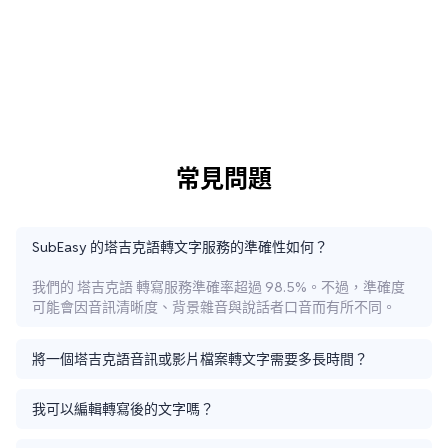
常見問題
SubEasy 的塔吉克語轉文字服務的準確性如何？
我們的 塔吉克語 轉寫服務準確率超過 98.5%。不過，準確度
可能會因音訊清晰度、背景雜音與說話者口音而有所不同。
將一個塔吉克語音訊或影片檔案轉文字需要多長時間？
我可以編輯轉寫後的文字嗎？