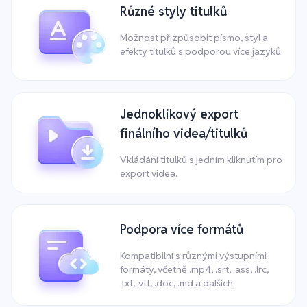
Různé styly titulků
Možnost přizpůsobit písmo, styl a
efekty titulků s podporou více jazyků
Jednoklikový export
finálního videa/titulků
Vkládání titulků s jedním kliknutím pro
export videa.
Podpora více formátů
Kompatibilní s různými výstupními
formáty, včetně .mp4, .srt, .ass, .lrc,
.txt, .vtt, .doc, .md a dalších.