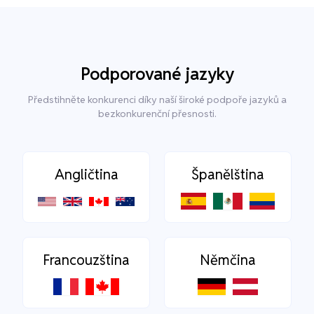
Podporované jazyky
Předstihněte konkurenci díky naší široké podpoře jazyků a
bezkonkurenční přesnosti.
Angličtina
Španělština
Francouzština
Němčina