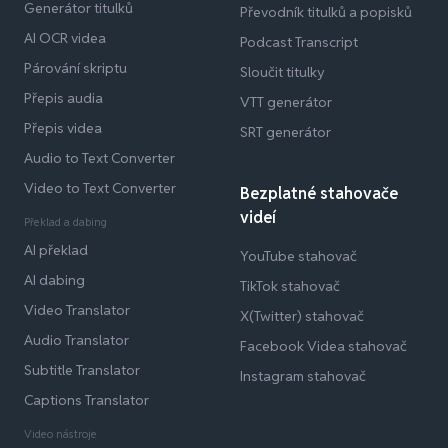
Generátor titulků
Převodník titulků a popisků
AI OCR videa
Podcast Transcript
Párování skriptu
Sloučit titulky
Přepis audia
VTT generátor
Přepis videa
SRT generátor
Audio to Text Converter
Video to Text Converter
Bezplatné stahovače
videí
Překlad a dabing
AI překlad
YouTube stahovač
AI dabing
TikTok stahovač
Video Translator
X(Twitter) stahovač
Audio Translator
Facebook Videa stahovač
Subtitle Translator
Instagram stahovač
Captions Translator
Video nástroje