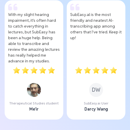
With my slight hearing
SubEasy.al is the most
impairment, it's often hard
friendly and neatest AI-
to catch everything in
transcribing app among
lectures, but SubEasy has
others that I've tried. Keep it
been a huge help. Being
up!
able to transcribe and
review the amazing lectures
has really helped me
advance in my studies.
DW
Therapeutical Studies student
SubEasy.ai User
Me'ir
Darcy Wang