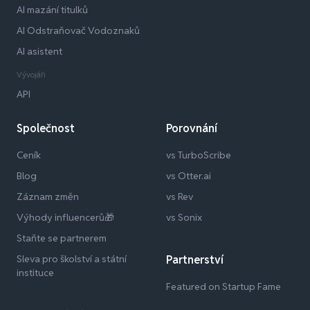
AI mazání titulků
AI Odstraňovač Vodoznaků
AI asistent
Vývojáři
API
Společnost
Porovnání
Ceník
vs TurboScribe
Blog
vs Otter.ai
Záznam změn
vs Rev
Výhody influencerů🎁
vs Sonix
Staňte se partnerem
Sleva pro školství a státní
Partnerství
instituce
Featured on Startup Fame