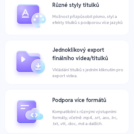
Různé styly titulků
Možnost přizpůsobit písmo, styl a
efekty titulků s podporou více jazyků
Jednoklikový export
finálního videa/titulků
Vkládání titulků s jedním kliknutím pro
export videa.
Podpora více formátů
Kompatibilní s různými výstupními
formáty, včetně .mp4, .srt, .ass, .lrc,
.txt, .vtt, .doc, .md a dalších.