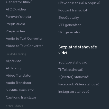
Generátor titulků
Převodník titulků a popisků
AI OCR videa
Podcast Transcript
Párování skriptu
Sloučit titulky
Přepis audia
VTT generátor
Přepis videa
SRT generátor
Audio to Text Converter
Video to Text Converter
Bezplatné stahovače
videí
Překlad a dabing
AI překlad
YouTube stahovač
AI dabing
TikTok stahovač
Video Translator
X(Twitter) stahovač
Audio Translator
Facebook Videa stahovač
Subtitle Translator
Instagram stahovač
Captions Translator
Video nástroje