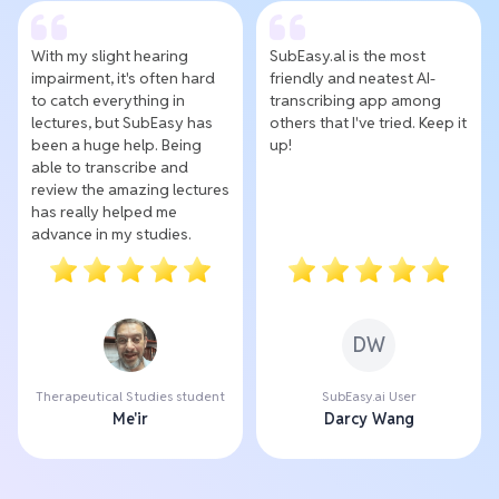
With my slight hearing
SubEasy.al is the most
impairment, it's often hard
friendly and neatest AI-
to catch everything in
transcribing app among
lectures, but SubEasy has
others that I've tried. Keep it
been a huge help. Being
up!
able to transcribe and
review the amazing lectures
has really helped me
advance in my studies.
DW
Therapeutical Studies student
SubEasy.ai User
Me'ir
Darcy Wang