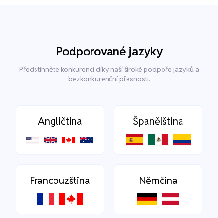
Podporované jazyky
Předstihněte konkurenci díky naší široké podpoře jazyků a
bezkonkurenční přesnosti.
Angličtina
Španělština
Francouzština
Němčina