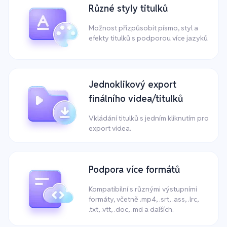
Různé styly titulků
Možnost přizpůsobit písmo, styl a
efekty titulků s podporou více jazyků
Jednoklikový export
finálního videa/titulků
Vkládání titulků s jedním kliknutím pro
export videa.
Podpora více formátů
Kompatibilní s různými výstupními
formáty, včetně .mp4, .srt, .ass, .lrc,
.txt, .vtt, .doc, .md a dalších.