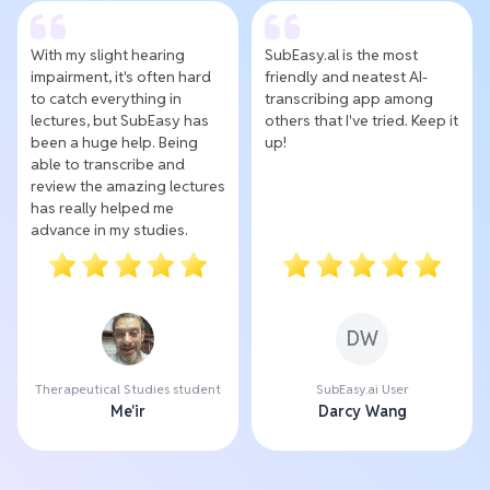
With my slight hearing
SubEasy.al is the most
impairment, it's often hard
friendly and neatest AI-
to catch everything in
transcribing app among
lectures, but SubEasy has
others that I've tried. Keep it
been a huge help. Being
up!
able to transcribe and
review the amazing lectures
has really helped me
advance in my studies.
DW
Therapeutical Studies student
SubEasy.ai User
Me'ir
Darcy Wang