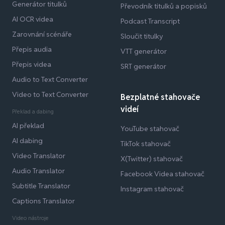
Generátor titulků
Převodník titulků a popisků
AI OCR videa
Podcast Transcript
Zarovnání scénáře
Sloučit titulky
Přepis audia
VTT generátor
Přepis videa
SRT generátor
Audio to Text Converter
Video to Text Converter
Bezplatné stahovače
videí
Překlad a dabing
AI překlad
YouTube stahovač
AI dabing
TikTok stahovač
Video Translator
X(Twitter) stahovač
Audio Translator
Facebook Videa stahovač
Subtitle Translator
Instagram stahovač
Captions Translator
Video nástroje