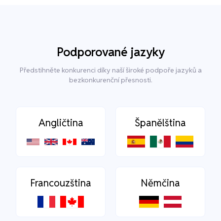
Podporované jazyky
Předstihněte konkurenci díky naší široké podpoře jazyků a
bezkonkurenční přesnosti.
Angličtina
Španělština
Francouzština
Němčina