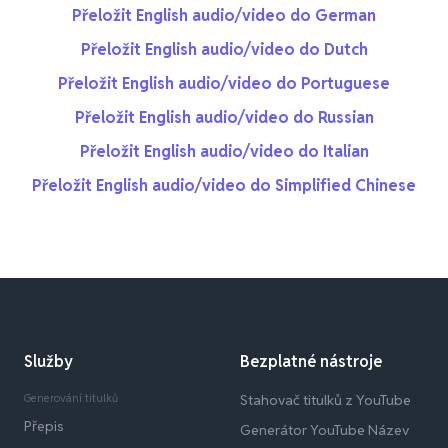
Přeložit English audio/video do German
Přeložit English audio/video do Dutch
Přeložit English audio/video do Portuguese
Přeložit English audio/video do Russian
Přeložit English audio/video do Italian
Přeložit English audio/video do Simplified Chinese
Služby
Bezplatné nástroje
Generování titulků
Stahovač titulků z YouTube
Přepis
Generátor YouTube Název