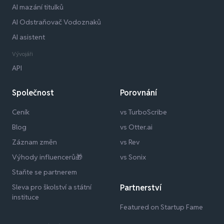
AI mazání titulků
AI Odstraňovač Vodoznaků
AI asistent
Vývojáři
API
Společnost
Porovnání
Ceník
vs TurboScribe
Blog
vs Otter.ai
Záznam změn
vs Rev
Výhody influencerů🎁
vs Sonix
Staňte se partnerem
Sleva pro školství a státní
Partnerství
instituce
Featured on Startup Fame