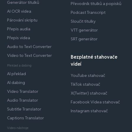
Generátor titulků
Převodník titulků a popisků
AI OCR videa
Podcast Transcript
Párování skriptu
Sloučit titulky
Přepis audia
VTT generátor
Přepis videa
SRT generátor
Audio to Text Converter
Video to Text Converter
Bezplatné stahovače
videí
Překlad a dabing
AI překlad
YouTube stahovač
AI dabing
TikTok stahovač
Video Translator
X(Twitter) stahovač
Audio Translator
Facebook Videa stahovač
Subtitle Translator
Instagram stahovač
Captions Translator
Video nástroje