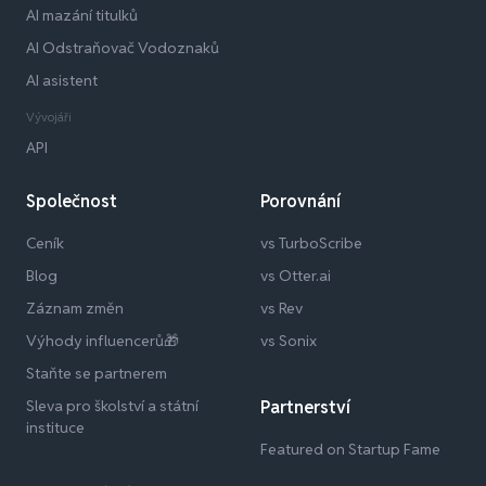
AI mazání titulků
AI Odstraňovač Vodoznaků
AI asistent
Vývojáři
API
Společnost
Porovnání
Ceník
vs TurboScribe
Blog
vs Otter.ai
Záznam změn
vs Rev
Výhody influencerů🎁
vs Sonix
Staňte se partnerem
Sleva pro školství a státní
Partnerství
instituce
Featured on Startup Fame