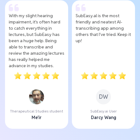
With my slight hearing
SubEasy.al is the most
impairment, it's often hard
friendly and neatest AI-
to catch everything in
transcribing app among
lectures, but SubEasy has
others that I've tried. Keep it
been a huge help. Being
up!
able to transcribe and
review the amazing lectures
has really helped me
advance in my studies.
DW
Therapeutical Studies student
SubEasy.ai User
Me'ir
Darcy Wang