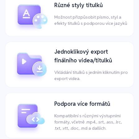
Různé styly titulků
Možnost přizpůsobit písmo, styl a
efekty titulků s podporou více jazyků
Jednoklikový export
finálního videa/titulků
Vkládání titulků s jedním kliknutím pro
export videa.
Podpora více formátů
Kompatibilní s různými výstupními
formáty, včetně .mp4, .srt, .ass, .lrc,
.txt, .vtt, .doc, .md a dalších.