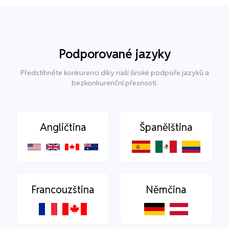
Podporované jazyky
Předstihněte konkurenci díky naší široké podpoře jazyků a
bezkonkurenční přesnosti.
Angličtina
Španělština
Francouzština
Němčina