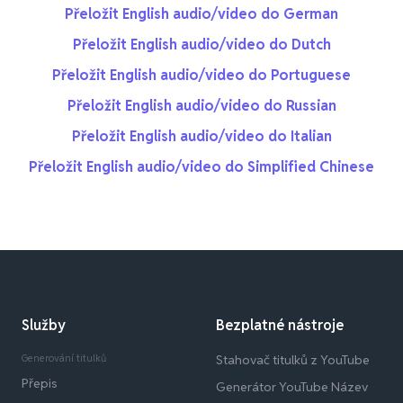
Přeložit English audio/video do German
Přeložit English audio/video do Dutch
Přeložit English audio/video do Portuguese
Přeložit English audio/video do Russian
Přeložit English audio/video do Italian
Přeložit English audio/video do Simplified Chinese
Služby
Bezplatné nástroje
Generování titulků
Stahovač titulků z YouTube
Přepis
Generátor YouTube Název