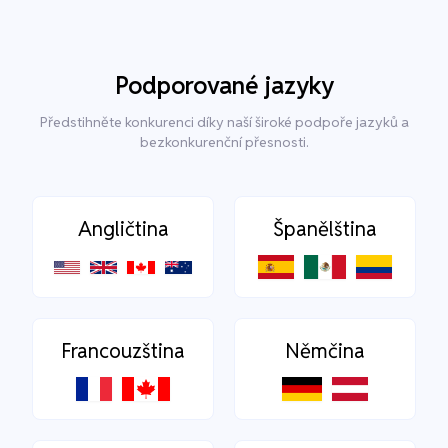
Podporované jazyky
Předstihněte konkurenci díky naší široké podpoře jazyků a
bezkonkurenční přesnosti.
Angličtina
Španělština
Francouzština
Němčina