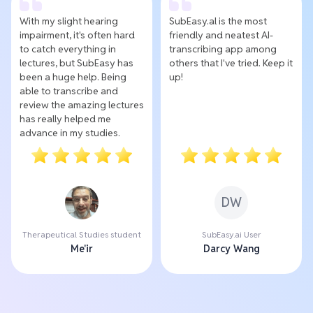
With my slight hearing
SubEasy.al is the most
impairment, it's often hard
friendly and neatest AI-
to catch everything in
transcribing app among
lectures, but SubEasy has
others that I've tried. Keep it
been a huge help. Being
up!
able to transcribe and
review the amazing lectures
has really helped me
advance in my studies.
DW
Therapeutical Studies student
SubEasy.ai User
Me'ir
Darcy Wang