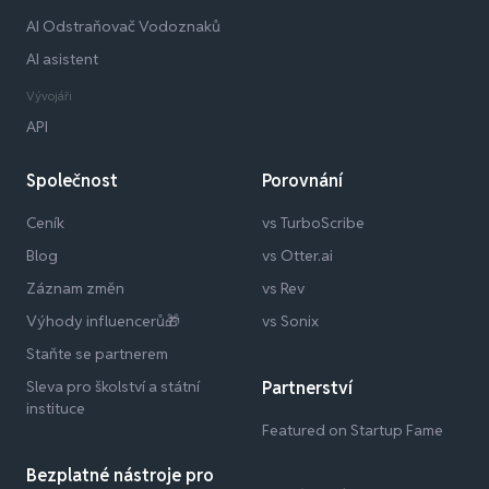
AI Odstraňovač Vodoznaků
AI asistent
Vývojáři
API
Společnost
Porovnání
Ceník
vs TurboScribe
Blog
vs Otter.ai
Záznam změn
vs Rev
Výhody influencerů🎁
vs Sonix
Staňte se partnerem
Sleva pro školství a státní
Partnerství
instituce
Featured on Startup Fame
Bezplatné nástroje pro