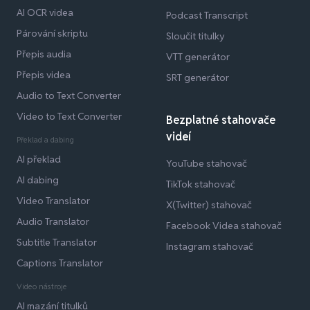
AI OCR videa
Podcast Transcript
Párování skriptu
Sloučit titulky
Přepis audia
VTT generátor
Přepis videa
SRT generátor
Audio to Text Converter
Video to Text Converter
Bezplatné stahovače
videí
Překlad a dabing
AI překlad
YouTube stahovač
AI dabing
TikTok stahovač
Video Translator
X(Twitter) stahovač
Audio Translator
Facebook Videa stahovač
Subtitle Translator
Instagram stahovač
Captions Translator
Video nástroje
AI mazání titulků