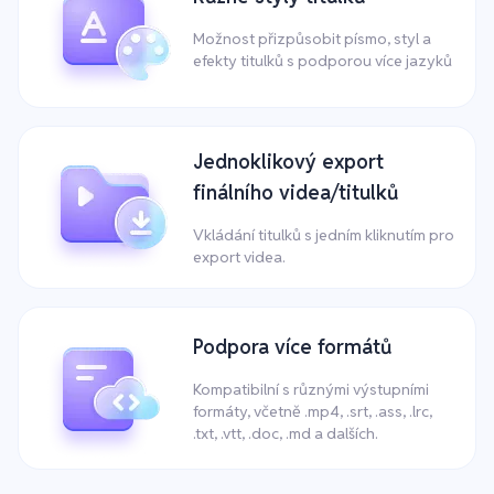
Možnost přizpůsobit písmo, styl a
efekty titulků s podporou více jazyků
Jednoklikový export
finálního videa/titulků
Vkládání titulků s jedním kliknutím pro
export videa.
Podpora více formátů
Kompatibilní s různými výstupními
formáty, včetně .mp4, .srt, .ass, .lrc,
.txt, .vtt, .doc, .md a dalších.