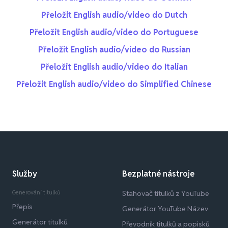
Přeložit English audio/video do Dutch
Přeložit English audio/video do Portuguese
Přeložit English audio/video do Russian
Přeložit English audio/video do Italian
Přeložit English audio/video do Simplified Chinese
Služby
Bezplatné nástroje
Generování titulků
Stahovač titulků z YouTube
Přepis
Generátor YouTube Název
Generátor titulků
Převodník titulků a popisků