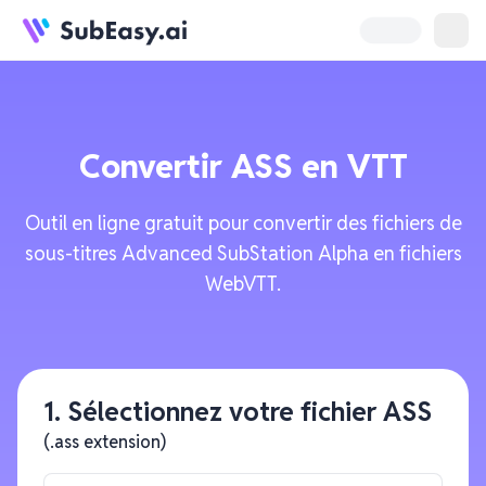
Convertir
ASS
en
VTT
Outil en ligne gratuit pour convertir des fichiers de
sous-titres Advanced SubStation Alpha en fichiers
WebVTT.
1. Sélectionnez votre fichier ASS
(.ass extension)