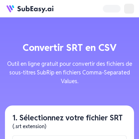
Convertir
SRT
en
CSV
Outil en ligne gratuit pour convertir des fichiers de
sous-titres SubRip en fichiers Comma-Separated
Values.
1. Sélectionnez votre fichier SRT
(.srt extension)