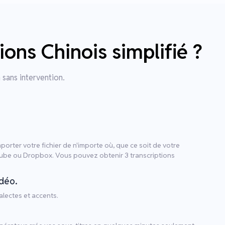
ons Chinois simplifié ?
 sans intervention.
orter votre fichier de n'importe où, que ce soit de votre
Tube ou Dropbox. Vous pouvez obtenir 3 transcriptions
idéo.
lectes et accents.