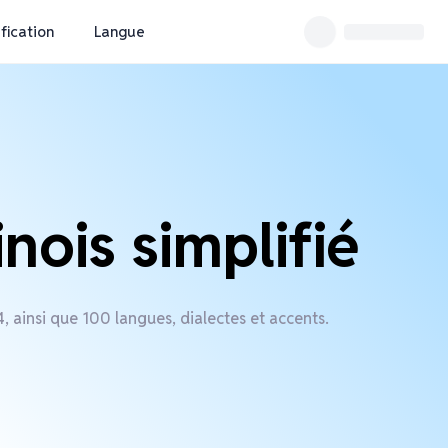
ification
Langue
nois simplifié
 ainsi que 100 langues, dialectes et accents.