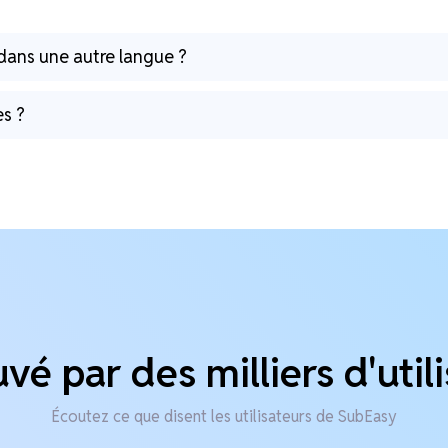
é dans une autre langue ?
es ?
é par des milliers d'util
Écoutez ce que disent les utilisateurs de SubEasy