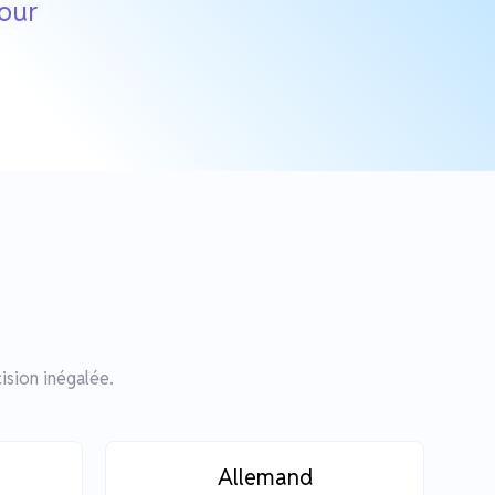
jour
e
ision inégalée.
Allemand