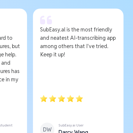
SubEasy.al is the most friendly
ard to
and neatest AI-transcribing app
ures, but
among others that I've tried.
e help.
Keep it up!
e and
ures has
ce in my
 student
SubEasy.ai User
DW
Darcy Wang