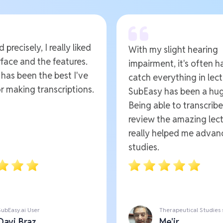
 precisely, I really liked
With my slight hearing
rface and the features.
impairment, it's often h
t has been the best I've
catch everything in lect
r making transcriptions.
SubEasy has been a hug
Being able to transcrib
review the amazing lect
really helped me advan
studies.
SubEasy.ai User
Therapeutical Studies
Davi Braz
Me'ir