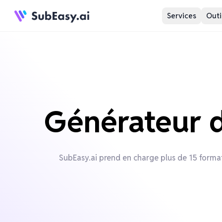
Services
Outi
Générateur de
SubEasy.ai prend en charge plus de 15 format