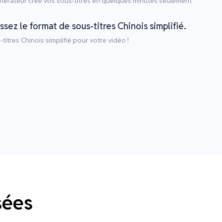
érateur crée vos sous-titres en quelques minutes seulement
ssez le format de sous-titres Chinois simplifié.
tres Chinois simplifié pour votre vidéo !
sées