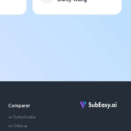
Comparer
vs TurboScribe
vs Otter.ai