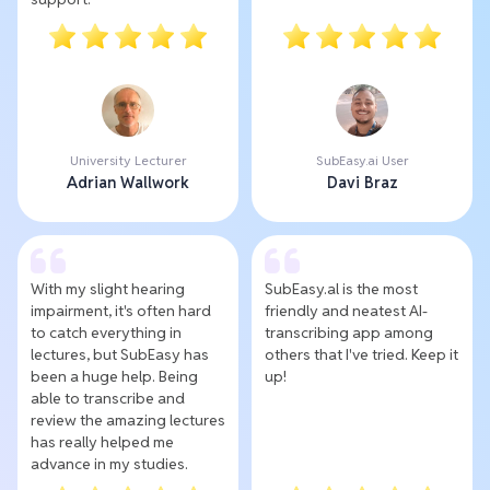
University Lecturer
SubEasy.ai User
Adrian Wallwork
Davi Braz
With my slight hearing
SubEasy.al is the most
impairment, it's often hard
friendly and neatest AI-
to catch everything in
transcribing app among
lectures, but SubEasy has
others that I've tried. Keep it
been a huge help. Being
up!
able to transcribe and
review the amazing lectures
has really helped me
advance in my studies.