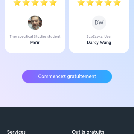
DW
Therapeutical Studies student
SubEasy.ai User
Me'ir
Darcy Wang
Commencez gratuitement
Services
Outils gratuits