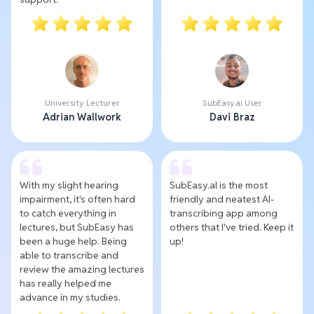
University Lecturer
SubEasy.ai User
Adrian Wallwork
Davi Braz
With my slight hearing
SubEasy.al is the most
impairment, it's often hard
friendly and neatest AI-
to catch everything in
transcribing app among
lectures, but SubEasy has
others that I've tried. Keep it
been a huge help. Being
up!
able to transcribe and
review the amazing lectures
has really helped me
advance in my studies.