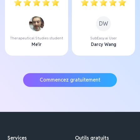
DW
Therapeutical Studies student
SubEasy.ai User
Me'ir
Darcy Wang
Commencez gratuitement
Services
Outils gratuits