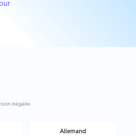
jour
e
ision inégalée.
Allemand