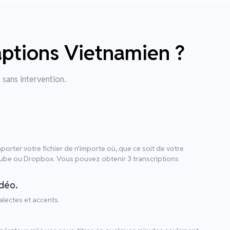
aptions Vietnamien ?
 sans intervention.
orter votre fichier de n'importe où, que ce soit de votre
Tube ou Dropbox. Vous pouvez obtenir 3 transcriptions
idéo.
lectes et accents.