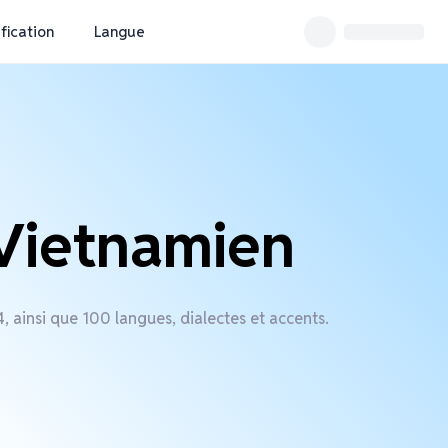
ification
Langue
 Vietnamien
 ainsi que 100 langues, dialectes et accents.