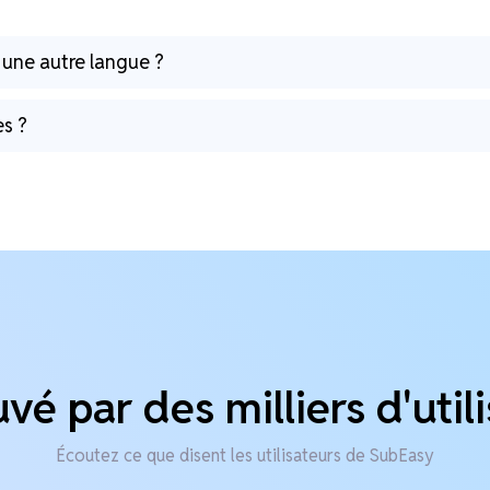
 une autre langue ?
es ?
é par des milliers d'util
Écoutez ce que disent les utilisateurs de SubEasy