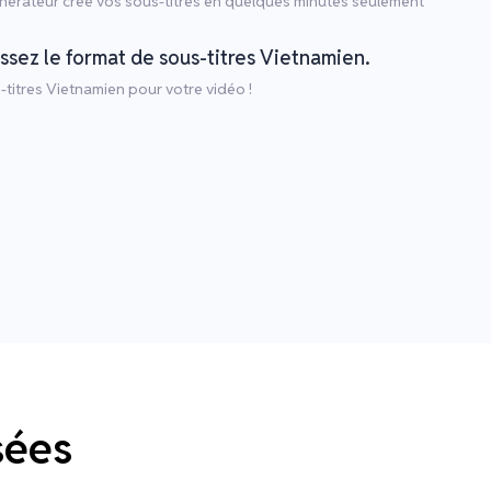
érateur crée vos sous-titres en quelques minutes seulement
issez le format de sous-titres Vietnamien.
titres Vietnamien pour votre vidéo !
sées