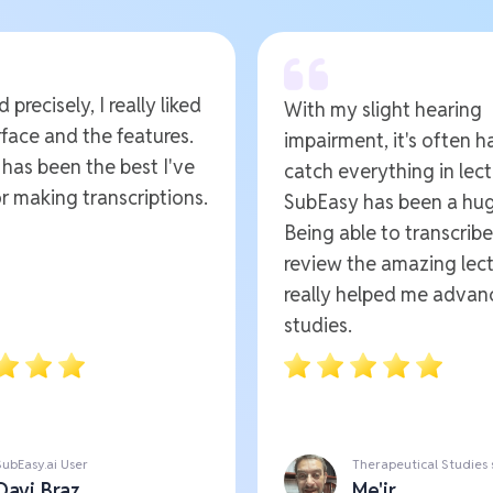
 precisely, I really liked
With my slight hearing
rface and the features.
impairment, it's often h
t has been the best I've
catch everything in lect
r making transcriptions.
SubEasy has been a hug
Being able to transcrib
review the amazing lect
really helped me advan
studies.
SubEasy.ai User
Therapeutical Studies
Davi Braz
Me'ir