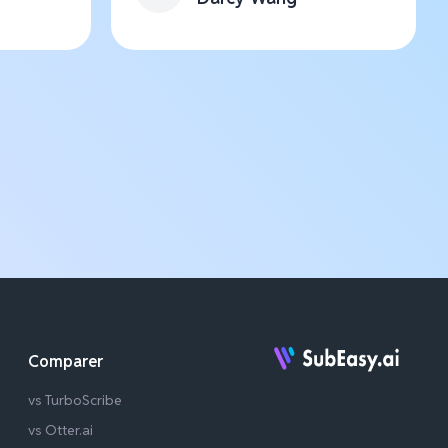
Comparer
vs TurboScribe
vs Otter.ai