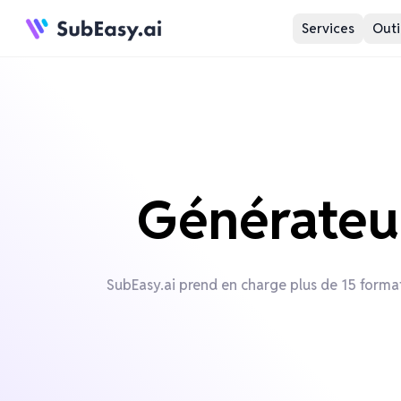
Services
Outi
Générateur
SubEasy.ai prend en charge plus de 15 format