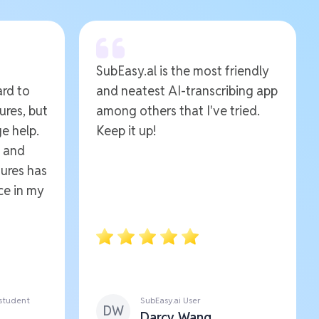
SubEasy.al is the most friendly
ard to
and neatest AI-transcribing app
ures, but
among others that I've tried.
e help.
Keep it up!
e and
ures has
ce in my
 student
SubEasy.ai User
DW
Darcy Wang